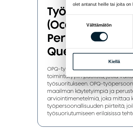
olet antanut heille tai joita o
Työpersoonalli
Suostumuksen
(Occupational
Välttämätön
valinta
Personality
Questionnaire)
Kiellä
OPQ-työpersoonallisuuskysely ant
toimintatyylin puolista, jotka vaik
työsuoritukseen. OPQ-työpersoona
maailman käytetyimpiä ja perustee
arviointimenetelmiä, joka mittaa ka
työpersoonallisuuden piirteitä, joi
työsuoriutumiseen erilaisissa teht