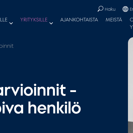
Haku
E
LLE
YRITYKSILLE
AJANKOHTAISTA
MEISTÄ
O
Y
oinnit
rvioinnit -
piva henkilö