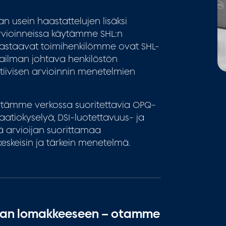
n usein haastattelujen lisäksi
arvioinneissa käytämme SHL:n
 vastaavat toimihenkilömme ovat SHL-
maailman johtava henkilöstön
tiivisen arvioinnin menetelmien
äytämme verkossa suoritettavia OPQ-
atiokyselyä, DSI-luotettavuus- ja
ekä arvioijan suorittamaa
keskeisin ja tärkein menetelmä.
aan lomakkeeseen – otamme