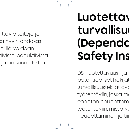
Luotettav
turvallis
ittavia taitoja ja
(Dependa
inka hyvin ehdokas
 niillä voidaan
Safety In
ivista, deduktiivista
jä on suunniteltu eri
DSI-luotettavuus- ja 
potentiaaliset hakija
turvallisuustekijät ov
työtehtäviin, jossa m
ehdoton noudattamin
työtehtäviin, missä 
noudattaminen ja tii