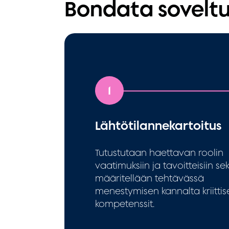
Bondata soveltu
1
Lähtötilannekartoitus
Tutustutaan haettavan roolin
vaatimuksiin ja tavoitteisiin se
määritellään tehtävässä
menestymisen kannalta kriittis
kompetenssit.