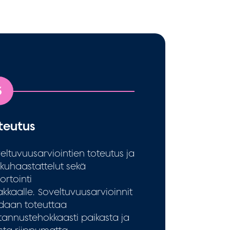
3
teutus
eltuvuusarviointien toteutus ja
kuhaastattelut sekä
ortointi
akkaalle. Soveltuvuusarvioinnit
daan toteuttaa
tannustehokkaasti paikasta ja