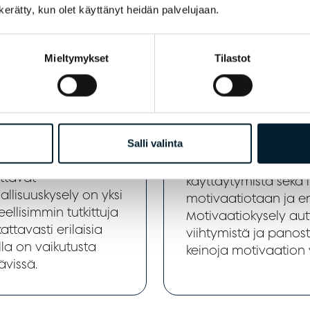
n kerätty, kun olet käyttänyt heidän palvelujaan.
suuskysely
Motivaat
(Motivati
Mieltymykset
Tilastot
questionn
Motivaatiokysely mitt
Salli valinta
vaikuttavat henkilön 
aa tietoa henkilön
arvioidaan niitä teki
uttavat
käyttäytymistä sekä 
llisuuskysely on yksi
motivaatiotaan ja e
llisimmin tutkittuja
Motivaatiokysely au
ttavasti erilaisia
viihtymistä ja pano
lla on vaikutusta
keinoja motivaation 
ävissä.