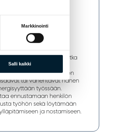
iokysely
on
Markkinointi
aire)
aa 18 motivaatiotekijää, jotka
Salli kaikki
työsuoritukseen. Kyselyllä
jöitä, jotka ohjaavat henkilön
lisäävät tai vähentävät hänen
nergisyyttään työssään.
ttaa ennustamaan henkilön
stusta työhön sekä löytämään
ylläpitämiseen ja nostamiseen.