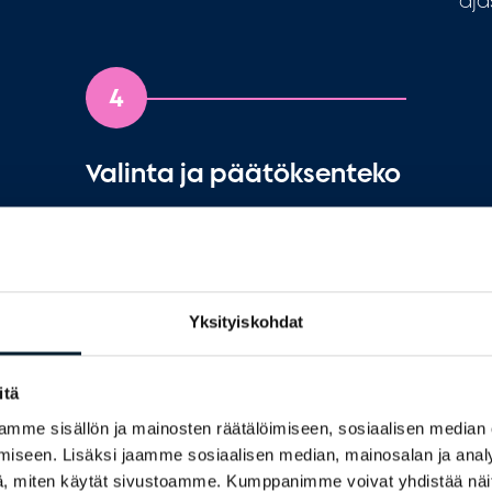
aja
4
Valinta ja päätöksenteko
Asiantuntijamme tekevät
suositukset haastattelujen ja
soveltuvuusarviointien jälkeen.
Asiakas tekee lopullisen valinnan.
Yksityiskohdat
itä
mme sisällön ja mainosten räätälöimiseen, sosiaalisen median
iseen. Lisäksi jaamme sosiaalisen median, mainosalan ja analy
, miten käytät sivustoamme. Kumppanimme voivat yhdistää näitä t