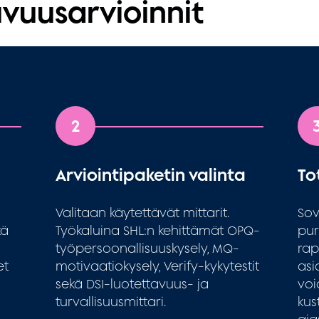
vuusarvioinnit
2
Arviointipaketin valinta
To
Valitaan käytettävät mittarit.
Sov
kä
Työkaluina SHL:n kehittämät OPQ-
pur
työpersoonallisuuskysely, MQ-
rap
et
motivaatiokysely, Verify-kykytestit
asi
sekä DSI-luotettavuus- ja
voi
turvallisuusmittari.
kus