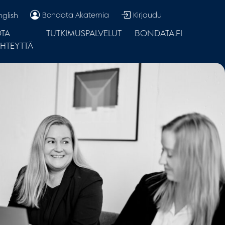
Bondata Akatemia
Kirjaudu
nglish
TA
TUTKIMUSPALVELUT
BONDATA.FI
HTEYTTÄ