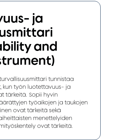
uus- ja
uusmittari
bility and
strument)
turvallisuusmittari tunnistaa
t, kun työn luotettavuus- ja
at tärkeitä. Sopii hyvin
äärättyjen työaikojen ja taukojen
en ovat tärkeitä sekä
vaiheittaisten menettelyiden
mityöskentely ovat tärkeitä.