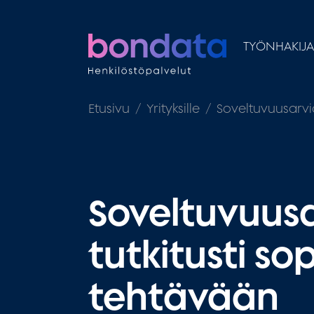
TYÖNHAKIJA
Etusivu
Yrityksille
Soveltuvuusarvi
Soveltuvuusa
tutkitusti so
tehtävään