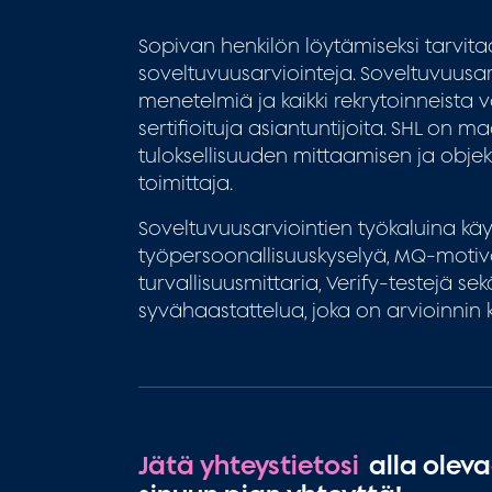
Sopivan henkilön löytämiseksi tarvitaa
soveltuvuusarviointeja. Soveltuvuus
menetelmiä ja kaikki rekrytoinneista
sertifioituja asiantuntijoita. SHL on 
tuloksellisuuden mittaamisen ja objek
toimittaja.
Soveltuvuusarviointien työkaluina k
työpersoonallisuuskyselyä, MQ-motiva
turvallisuusmittaria, Verify-testejä s
syvähaastattelua, joka on arvioinnin 
Jätä yhteystietosi
alla olev