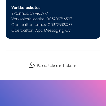
Verkkolaskutus
Y-tunnus: 0974659-7
Verkkolaskuosoite: 003709746597
Operaattoritunnus: 003723327487
Operaattori: Apix Messaging Oy
Palaa takaisin hakuun