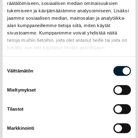
koulutusasiantuntija
räätälöimiseen, sosiaalisen median ominaisuuksien
p.
+358 40 352 6664
tukemiseen ja kävijämäärämme analysoimiseen. Lisäksi
lotta.perjola@bondata.fi
jaamme sosiaalisen median, mainosalan ja analytiikka-
Lue lisää
alan kumppaneillemme tietoja siitä, miten käytät
sivustoamme. Kumppanimme voivat yhdistää näitä
tietoja muihin tietoihin, joita olet antanut heille tai joita on
kerätty, kun olet käyttänyt heidän palvelujaan.
Suostumuksen
Välttämätön
valinta
Mieltymykset
Tilastot
Ceyda Kupaci
Markkinointi
markkinointiassistentti