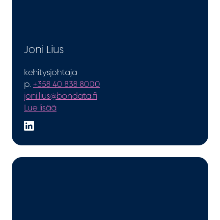
Joni Lius
kehitysjohtaja
p.
+358 40 838 8000
joni.lius@bondata.fi
Lue lisää