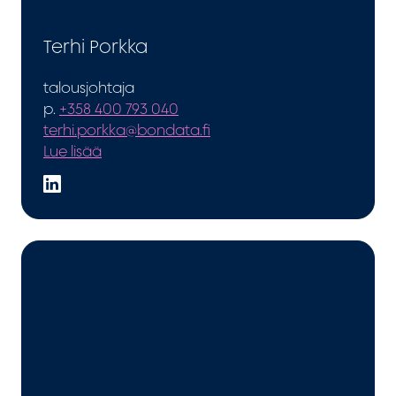
Terhi Porkka
talousjohtaja
p.
+358 400 793 040
terhi.porkka@bondata.fi
Lue lisää