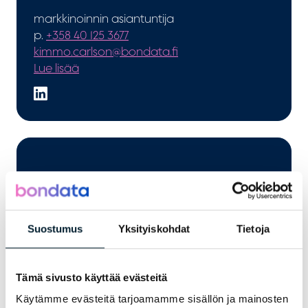
markkinoinnin asiantuntija
p.
+358 40 125 3677
kimmo.carlson@bondata.fi
Lue lisää
Suostumus
Yksityiskohdat
Tietoja
Lotta Perjola
Tämä sivusto käyttää evästeitä
Käytämme evästeitä tarjoamamme sisällön ja mainosten