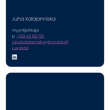
Juha Kalajanniska
myyntijohtaja
p.
+358 40 821 7511
juha.kalajanniska@bondata.fi
Lue lisää