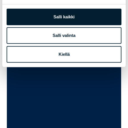
p.
+358 40 564 9500
ceyda.kupaci@bondata.fi
Lue lisää
Salli kaikki
Salli valinta
Kiellä