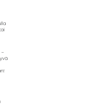
lla
tai
 –
hyvä
n!
ä