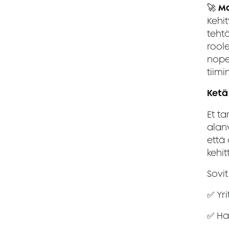
🚀
Ma
Kehi
tehtä
roole
nopea
tiimi
Ketä
Et t
alan
että 
kehi
Sovit
✅ Yr
✅ Hal