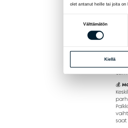
olet antanut heille tai joita o
työk
Ener
Suostumuksen
posit
Välttämätön
valinta
🎉
Yh
Pääs
Järj
iltoj
Kiellä
myyn
esime
💰
Ma
Keski
parh
Palkk
vaih
saat 