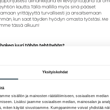
äjäpohjaisesti alihankkijana eli kevytyrittäjänä tai o
yhtiön kautta. Tällä mallilla myös sinä pääset
tamaan yrittäjyyttä turvallisesti ja ansaitsemaan
män, kun saat täyden hyödyn omasta työstäsi. Me
mme tässä alkuun!
i hakea juuri tähän tehtävään?
kea ja sparrausta joka päivä
ät viihtyvät meillä, koska autamme heitä tekemään
ta olemalla aidosti läsnä ja tarjoamalla jatkuvaa tu
Yksityiskohdat
verit ja tiiminvetäjät jakavat sinulle mielellään oppe
ejä. He kyselevät kuulumisia ja ovat aidosti kiinnostu
, miten sinulla menee.
itä
mme sisällön ja mainosten räätälöimiseen, sosiaalisen median
ntoa porukkaa ja hyvä tiimihenki
iseen. Lisäksi jaamme sosiaalisen median, mainosalan ja analy
rit kentällä vaihtuvat päivittäin, joten pääset
, miten käytät sivustoamme. Kumppanimme voivat yhdistää näitä t
stumaan porukkaan nopeasti. Moni on saanut