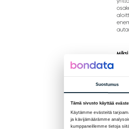
yritt
osake
aloit
enem
auta
Miks
🤝
Tu
Myyj
tulos
Suostumus
Työka
vinkk
siitä
Tämä sivusto käyttää eväste
Käytämme evästeitä tarjoama
🧡
Re
ja kävijämäärämme analysoim
Työpa
kumppaneillemme tietoja siitä
tutu