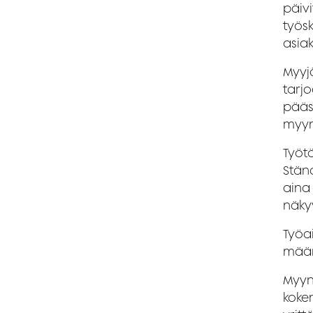
päivi
työsk
asiak
Myyjä
tarjo
pääs
myyn
Työtä
Ständ
aina
näkyy
Työa
määr
Myyn
kokem