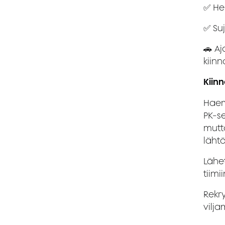
✅ Hei
✅ Su
🚗 Aj
kiinn
Kiinn
Haem
PK-s
mutt
lähtö
Lähe
tiim
Rekry
vilja