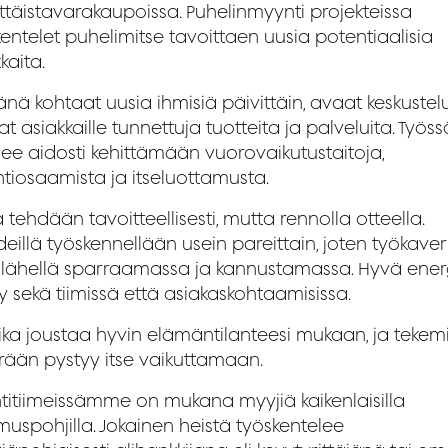
ttäistavarakaupoissa. Puhelinmyynti projekteissa
entelet puhelimitse tavoittaen uusia potentiaalisia
kaita.
nä kohtaat uusia ihmisiä päivittäin, avaat keskustelu
at asiakkaille tunnettuja tuotteita ja palveluita. Työss
ee aidosti kehittämään vuorovaikutustaitoja,
tiosaamista ja itseluottamusta.
 tehdään tavoitteellisesti, mutta rennolla otteella.
eillä työskennellään usein pareittain, joten työkaver
 lähellä sparraamassa ja kannustamassa. Hyvä ener
 sekä tiimissä että asiakaskohtaamisissa.
ika joustaa hyvin elämäntilanteesi mukaan, ja tekem
ään pystyy itse vaikuttamaan.
titiimeissämme on mukana myyjiä kaikenlaisilla
uspohjilla. Jokainen heistä työskentelee