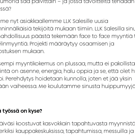
umoria saa päivittäin – ja jossa tavoitteita tehdään
ssä?
mme nyt asiakkaallemme LLK Salesille uusia
innälkäisiä tekijöitä mukaan tiimiin. LLK Salesilla sinu
ahdollisuus päästä tekemään face to face myyntiä 
linmyyntiä. Projekti määräytyy osaamisen ja
nostuksen mukaan.
isempi myyntikokemus on plussaa, mutta ei pakollista
intä on asenne, energia, halu oppia ja se, että olet 
i. Perehdytys hoidetaan kunnolla, joten et jää yksin
ään vaiheessa. Me koulutamme sinusta huippumyyjä
ä työssä on kyse?
äiväsi koostuvat kasvokkain tapahtuvasta myynnist
rkiksi kauppakeskuksissa, tapahtumissa, messuilla ja