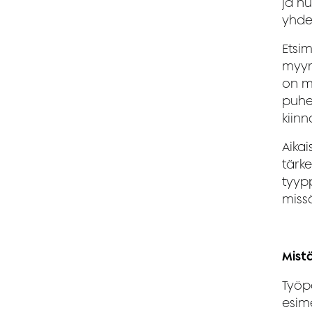
ja hu
yhde
Etsi
myynn
on m
puhe
kiin
Aika
tärke
tyypp
miss
Mist
Työp
esime