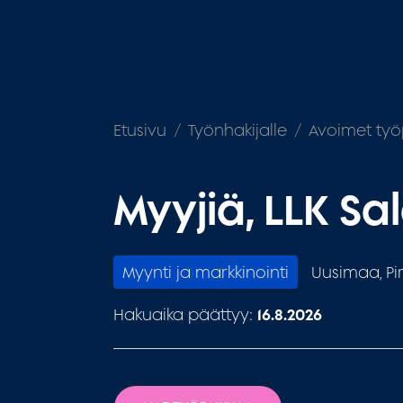
Etusivu
Työnhakijalle
Avoimet työ
Myyjiä, LLK Sa
Myynti ja markkinointi
Uusimaa, Pi
Hakuaika päättyy:
16.8.2026