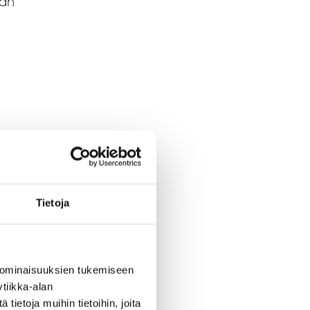
man
kea.
Tietoja
ja ja
neita
 ominaisuuksien tukemiseen
tiikka-alan
ietoja muihin tietoihin, joita