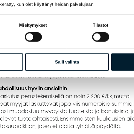
n kerätty, kun olet käyttänyt heidän palvelujaan.
avereista hauskaa seuraa ja hyviä ystäviä vapaa-aja
ginen meininki näkyy myös myyntimäärissä, sillä
iivisuus välittyy asiakkaisiin.
Mieltymykset
Tilastot
teistä tekemistä.
et mukaan myyntikisoihin ja muihin tempauksiin.
estämme laidasta laitaan erilaisia tapahtumia mm. ti
a ja urheilutapahtumia. Meillä on jatkuvasti käynnissä
Salli valinta
tikisoja, joista parhaiten menestyneet ovat voittane
rkiksi tuotepalkintoja ja palkintomatkoja.
hdollisuus hyviin ansioihin
laskutus perustekemisellä on noin 2 200 €/kk, mutta
aat myyjät laskuttavat jopa viisinumeroisia summia.
iosi muodostuu myydyistä tuotteista ja bonuksista, j
televat tuotekohtaisesti. Ensimmäisten kuukausien ai
takuupalkkion, joten et aloita tyhjältä pöydältä.