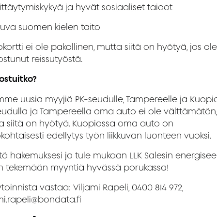
ttäytymiskykyä ja hyvät sosiaaliset taidot
juva suomen kielen taito
okortti ei ole pakollinen, mutta siitä on hyötyä, jos ole
ostunut reissutyöstä.
ostuitko?
me uusia myyjiä PK-seudulle, Tampereelle ja Kuopi
eudulla ja Tampereella oma auto ei ole välttämätön,
a siitä on hyötyä. Kuopiossa oma auto on
kohtaisesti edellytys työn liikkuvan luonteen vuoksi.
tä hakemuksesi ja tule mukaan LLK Salesin energise
iin tekemään myyntiä hyvässä porukassa!
toinnista vastaa: Viljami Rapeli, 0400 814 972,
mi.rapeli@bondata.fi