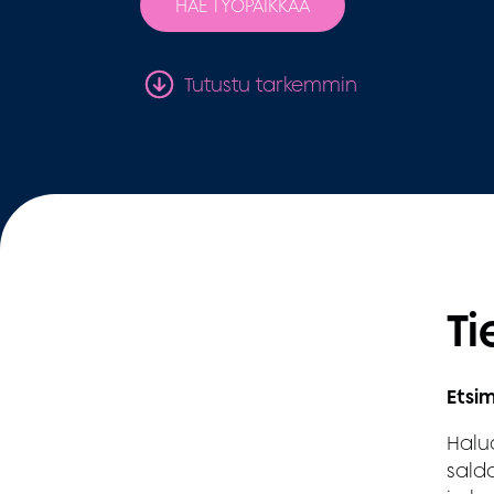
HAE TYÖPAIKKAA
Tutustu tarkemmin
Ti
Etsi
Halua
saldo