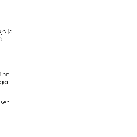
ja ja
ä
i on
gia
isen