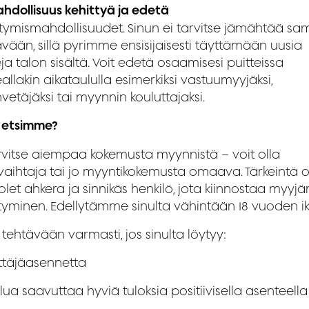
hdollisuus kehittyä ja edetä
ttymismahdollisuudet. Sinun ei tarvitse jämähtää s
vään, sillä pyrimme ensisijaisesti täyttämään uusia
ja talon sisältä. Voit edetä osaamisesi puitteissa
llakin aikataululla esimerkiksi vastuumyyjäksi,
nvetäjäksi tai myynnin kouluttajaksi.
 etsimme?
arvitse aiempaa kokemusta myynnistä – voit olla
vaihtaja tai jo myyntikokemusta omaava. Tärkeintä o
olet ahkera ja sinnikäs henkilö, jota kiinnostaa myyj
ttyminen. Edellytämme sinulta vähintään 18 vuoden i
 tehtävään varmasti, jos sinulta löytyy:
ittäjäasennetta
ua saavuttaa hyviä tuloksia positiivisella asenteella