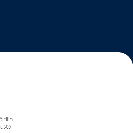
 tilin
austa