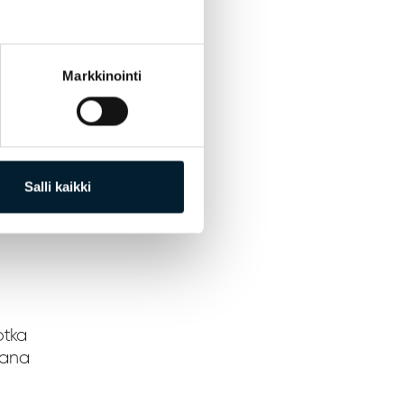
lle.
Markkinointi
imi-
Salli kaikki
et
otka
kana