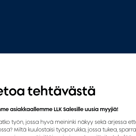
etoa tehtävästä
mme asiakkaallemme LLK Salesille uusia myyjiä!
tko työn, jossa hyvä meininki näkyy sekä arjessa että
ssa? Miltä kuulostaisi työporukka, jossa tukea, sparr