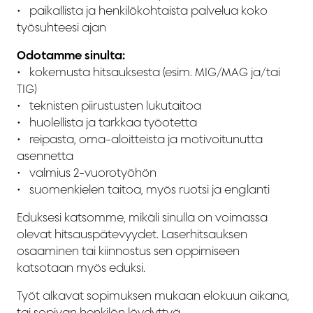
•⁠ ⁠⁠paikallista ja henkilökohtaista palvelua koko
työsuhteesi ajan
Odotamme sinulta:
•⁠ ⁠kokemusta hitsauksesta (esim. MIG/MAG ja/tai
TIG)
•⁠ ⁠⁠teknisten piirustusten lukutaitoa
•⁠ ⁠⁠huolellista ja tarkkaa työotetta
•⁠ ⁠⁠reipasta, oma-aloitteista ja motivoitunutta
asennetta
•⁠ ⁠⁠valmius 2-vuorotyöhön
•⁠ ⁠⁠suomenkielen taitoa, myös ruotsi ja englanti
Eduksesi katsomme, mikäli sinulla on voimassa
olevat hitsauspätevyydet. Laserhitsauksen
osaaminen tai kiinnostus sen oppimiseen
katsotaan myös eduksi.
Työt alkavat sopimuksen mukaan elokuun aikana,
tai sopivan henkilön löydyttyä.