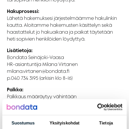
Hakuprosessi:
Lähetä hakemuksesi järjestelmäämme hakulinkin
kautta. Aloitamme hakemusten käsittelyn sekä
haastattelut jo hakuaikana ja paikat täytetään
heti sopivien henkilöiden löydyttyä.
Lisätietoja:
Bondata Seinäjoki-Vaasa
HR-asiantuntija Milana Virtanen
milana.virtanen@bondata.fi
p.040 734 3195 (arkisin klo 8-16)
Palkka:
Palkkaus määräytyy vähintään
teknologiateollisuuden työehtosopimuksen
mukaan.
Ota yhteyttä:
Suostumus
Yksityiskohdat
Tietoja