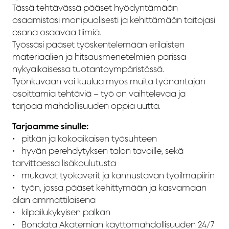
Tässä tehtävässä pääset hyödyntämään
osaamistasi monipuolisesti ja kehittämään taitojasi
osana osaavaa tiimiä.
Työssäsi pääset työskentelemään erilaisten
materiaalien ja hitsausmenetelmien parissa
nykyaikaisessa tuotantoympäristössä.
Työnkuvaan voi kuulua myös muita työnantajan
osoittamia tehtäviä – työ on vaihtelevaa ja
tarjoaa mahdollisuuden oppia uutta.
Tarjoamme sinulle:
•⁠ ⁠pitkän ja kokoaikaisen työsuhteen
•⁠ ⁠⁠hyvän perehdytyksen talon tavoille, sekä
tarvittaessa lisäkoulutusta
•⁠ ⁠⁠mukavat työkaverit ja kannustavan työilmapiirin
•⁠ ⁠⁠työn, jossa pääset kehittymään ja kasvamaan
alan ammattilaisena
•⁠ ⁠⁠kilpailukykyisen palkan
•⁠ ⁠⁠Bondata Akatemian käyttömahdollisuuden 24/7