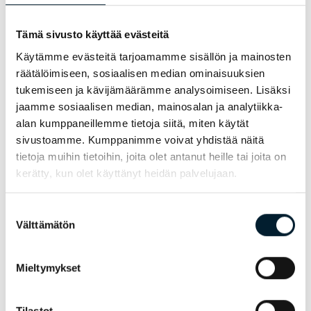
Puhelin:
040 734 3195
Tämä sivusto käyttää evästeitä
Sähköposti:
Käytämme evästeitä tarjoamamme sisällön ja mainosten
milana.virtanen@bondata.fi
räätälöimiseen, sosiaalisen median ominaisuuksien
Sijainti:
Kauppatie 14, 65610 Mustasaari
tukemiseen ja kävijämäärämme analysoimiseen. Lisäksi
jaamme sosiaalisen median, mainosalan ja analytiikka-
alan kumppaneillemme tietoja siitä, miten käytät
sivustoamme. Kumppanimme voivat yhdistää näitä
tietoja muihin tietoihin, joita olet antanut heille tai joita on
HAE TYÖPAIKKAA
kerätty, kun olet käyttänyt heidän palvelujaan.
Suostumuksen
Välttämätön
valinta
Mieltymykset
Tilastot