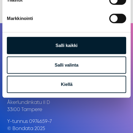
Palaa takaisin
Markkinointi
Salli kaikki
Salli valinta
Kiellä
Åkerlundinkatu 11 D
33100 Tampere
Y-tunnus 0974659-7
© Bondata 2025