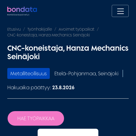
Etusivu
Työnhakijalle
Avoimet työpaikat
CNC-koneistaja, Hanza Mechanics Seinäjoki
CNC-koneistaja, Hanza Mechanics
Seinäjoki
Metalliteollisuus
Etelä-Pohjanmaa, Seinäjoki
Hakuaika päättyy:
23.8.2026
HAE TYÖPAIKKAA