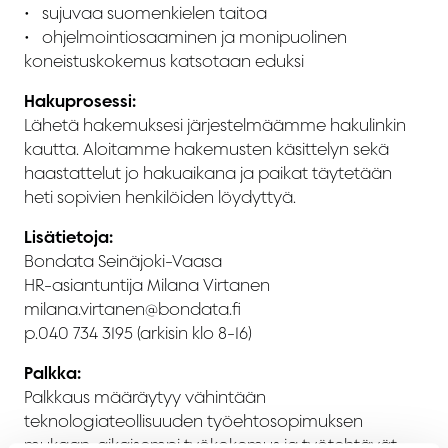
•⁠ ⁠⁠sujuvaa suomenkielen taitoa
•⁠ ohjelmointiosaaminen ja monipuolinen
koneistuskokemus katsotaan eduksi
Hakuprosessi:
Lähetä hakemuksesi järjestelmäämme hakulinkin
kautta. Aloitamme hakemusten käsittelyn sekä
haastattelut jo hakuaikana ja paikat täytetään
heti sopivien henkilöiden löydyttyä.
Lisätietoja:
Bondata Seinäjoki-Vaasa
HR-asiantuntija Milana Virtanen
milana.virtanen@bondata.fi
p.040 734 3195 (arkisin klo 8-16)
Palkka:
Palkkaus määräytyy vähintään
teknologiateollisuuden työehtosopimuksen
mukaan, aikaisempi työkokemus ja työtehtävät