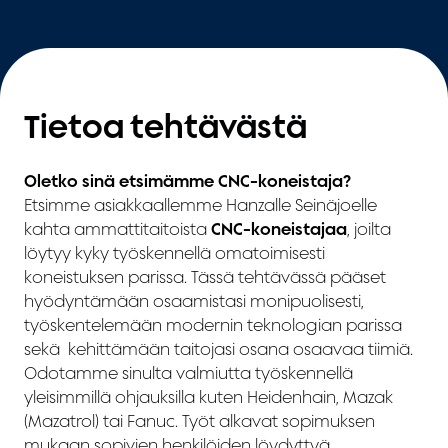
Tietoa tehtävästä
Oletko sinä etsimämme CNC-koneistaja?
Etsimme asiakkaallemme Hanzalle Seinäjoelle
kahta ammattitaitoista
CNC-koneistajaa
, joilta
löytyy kyky työskennellä omatoimisesti
koneistuksen parissa. Tässä tehtävässä pääset
hyödyntämään osaamistasi monipuolisesti,
työskentelemään modernin teknologian parissa
sekä kehittämään taitojasi osana osaavaa tiimiä.
Odotamme sinulta valmiutta työskennellä
yleisimmillä ohjauksilla kuten Heidenhain, Mazak
(Mazatrol) tai Fanuc. Työt alkavat sopimuksen
mukaan sopivien henkilöiden löydyttyä.