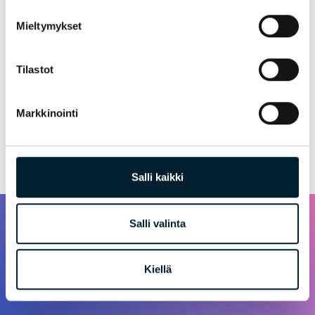
HAE TYÖPAIKKAA
Mieltymykset
Tilastot
Markkinointi
Palaa takaisin
Salli kaikki
Salli valinta
Kiellä