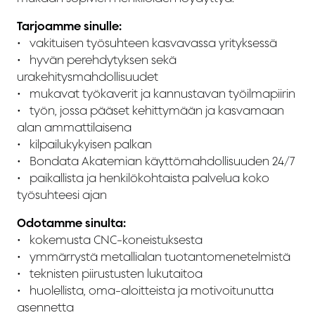
Tarjoamme sinulle:
•⁠ vakituisen työsuhteen kasvavassa yrityksessä
•⁠ ⁠⁠hyvän perehdytyksen sekä
urakehitysmahdollisuudet
•⁠ ⁠⁠mukavat työkaverit ja kannustavan työilmapiirin
•⁠ ⁠⁠työn, jossa pääset kehittymään ja kasvamaan
alan ammattilaisena
•⁠ ⁠kilpailukykyisen palkan
•⁠ ⁠⁠Bondata Akatemian käyttömahdollisuuden 24/7
•⁠ ⁠⁠paikallista ja henkilökohtaista palvelua koko
työsuhteesi ajan
Odotamme sinulta:
•⁠ ⁠kokemusta CNC-koneistuksesta
•⁠ ⁠ymmärrystä metallialan tuotantomenetelmistä
•⁠ ⁠teknisten piirustusten lukutaitoa
•⁠ ⁠⁠huolellista, oma-aloitteista ja motivoitunutta
asennetta