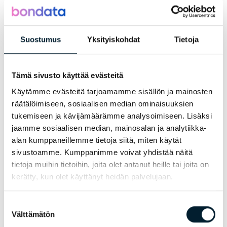
huomioiden.
Hanza Mechanics on erikoistunut koneistukseen ja
Suostumus
Yksityiskohdat
Tietoja
tuotannon optimointiin. He toimivat tehokkaasti
muun muassa pitkien kappaleiden
automaattivalmistuksessa, joissa volyymi ja
Tämä sivusto käyttää evästeitä
tuotekoko ovat isoja. Heidän ammattitaitoinen
työyhteistö koostuu yhteensä 75 ammattilaisesta.
Käytämme evästeitä tarjoamamme sisällön ja mainosten
Ota yhteyttä:
räätälöimiseen, sosiaalisen median ominaisuuksien
tukemiseen ja kävijämäärämme analysoimiseen. Lisäksi
jaamme sosiaalisen median, mainosalan ja analytiikka-
Sähköposti:
alan kumppaneillemme tietoja siitä, miten käytät
milana.virtanen@bondata.fi
sivustoamme. Kumppanimme voivat yhdistää näitä
Sijainti:
Mestarintie 5, 60100 Seinäjoki
tietoja muihin tietoihin, joita olet antanut heille tai joita on
kerätty, kun olet käyttänyt heidän palvelujaan.
Suostumuksen
Välttämätön
valinta