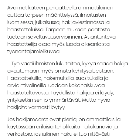
Avaimet käteen periaatteella ammattilainen
auttaa tarpeen määrittelyssä, ilmoitusten
luomisessa, julkaisussa, hakijaviestinnässä ja
haastatteluissa. Tarpeen mukaan päätöstä
tuetaan soveltuvuusarvioinnein. Asiantunteva
haastattelija osaa myös luoda oikeanlaista
työnantajamielikuvaa.
– Työ vaatii ihmisten lukutaitoa, kykyä saada hakija
avautumaan myös omista kehitysalueistaan.
Haastatteluilla, hakemuksilla, suosituksilla ja
arviointivälineillä luodaan kokonaiskuvaa
haastateltavasta. Täydellistä hakijaa ei löydy,
yrityksetkin sen jo ymmärtävät. Mutta hyviä
hakijoita varmasti löytyy.
Jos hakijamäärät ovat pieniä, on ammattilaisilla
käytössään erilaisia tehokkaita hakukanavia ja
verkostoja, jos julkinen haku ei tuo riittävästi