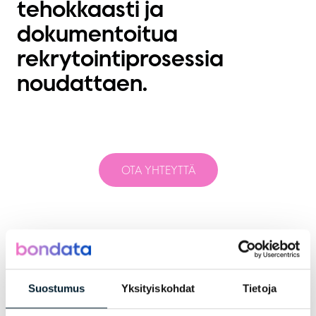
tehokkaasti ja
dokumentoitua
rekrytointiprosessia
noudattaen.
OTA YHTEYTTÄ
Jaa artikkeli
Suostumus
Yksityiskohdat
Tietoja