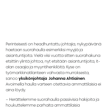
Perinteisesti on headhuntattu johtajia, nykypäivänä
haetaan suorahaulla esimerkiksi myyjiä ja
asiantuntijoita. Vielä viisi vuotta sitten suorahakuna
etsittiin ylintä johtoa, nyt etsitään asiantuntijoita, it-
alan osaajia ja myyntihenkilöitä. Kyse on
työmarkkinatilanteen vahvasta murroksesta,
sanoo
yksikönjohtaja Johanna Ahtiainen
.
Avoimella haulla varteen otettavia ammattilaisia ei
aina löydy.
– Herättelemme suorahaulla passiivisia hakijoita ja
houkuttelemme parhaita ammattilaisia