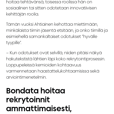
hoitaa tehtävänsä, toisessa roolissa hän on
sosiaalinen tai sitten odotetaan innovatiivisen
kehittäjän roolia.
Tämän vuoksi Ahtiainen kehottaa miettimään,
minkälaista tiimin jäsentä etsitään, ja onko tiimillä ja
esimiehellä samankaltaiset odotukset ”hyvälle
tyypille”.
– Kun odotukset ovat selvillä, niiden pitäisi näkyä
hakutekstistä lähtien läpi koko rekrytointiprosessin.
Loppupeleissä kemioiden kohtaavuus
varmennetaan haastattelukohtaamisissa sekä
arviointimenetelmin.
Bondata hoitaa
rekrytoinnit
ammattimaisesti,