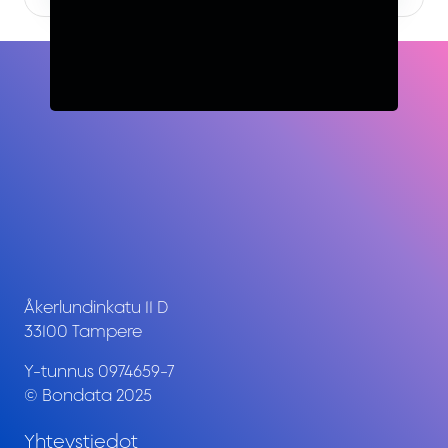
Åkerlundinkatu 11 D
33100 Tampere
Y-tunnus 0974659-7
© Bondata 2025
Yhteystiedot