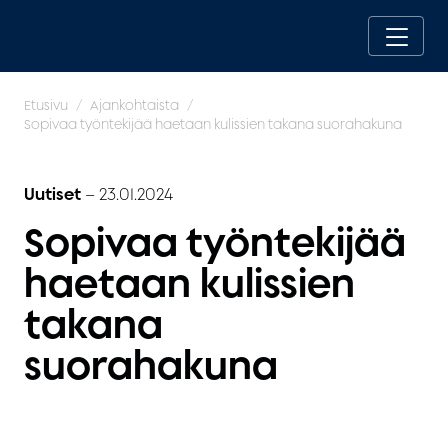
Etusivu
Ajankohtaista
Sopivaa työntekijää haetaan kulissien takana suorahakuna
Uutiset
–
23.01.2024
Sopivaa työntekijää
haetaan kulissien
takana
suorahakuna