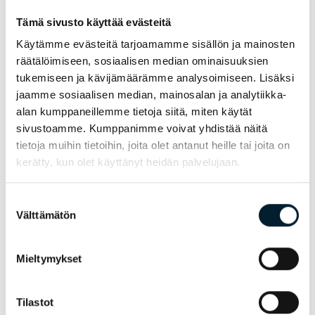
Uusimmat artikkelit
Tämä sivusto käyttää evästeitä
Käytämme evästeitä tarjoamamme sisällön ja mainosten
räätälöimiseen, sosiaalisen median ominaisuuksien
tukemiseen ja kävijämäärämme analysoimiseen. Lisäksi
jaamme sosiaalisen median, mainosalan ja analytiikka-
alan kumppaneillemme tietoja siitä, miten käytät
sivustoamme. Kumppanimme voivat yhdistää näitä
tietoja muihin tietoihin, joita olet antanut heille tai joita on
kerätty, kun olet käyttänyt heidän palvelujaan.
05.08.2026
Suostumuksen
Bondatan historia — miten Go On ja
Välttämätön
valinta
Innolink Staff kasvoivat
henkilöstöpalveluyritysten
Mieltymykset
edelläkävijäksi
Tilastot