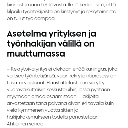
kiinnostumaan tehtävästä. Ilmiö kertoo siitä, että
kilpailu työntekijöistä on kiristynyt ja rekrytoinnista
on tullut työläämpää.
Asetelma yrityksen ja
työnhakijan välillä on
muuttumassa
– Rekrytoiva yritys ei olekaan enää kuningas, joka
valitsee työntekijänsä, vaan rekrytointiprosessi on
tasa-arvoistunut. Haastatteluista on siirrytty
vuorovaikutteisiin keskusteluihin, jossa pyritään
myymään omaa osaamistaan. Hakijoita
arvostetaan tänä päivänä aivan eri tavalla kuin
vielä kymmenen vuotta sitten ja
hakijakokemukseen todella panostetaan,
Ahtiainen sanoo.