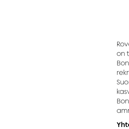
Rov
on 
Bon
rek
Suo
kasv
Bon
amm
Yht