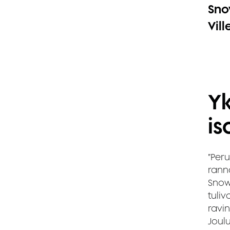
Sno
Vill
Yk
is
”Per
ranna
Snow
tuliv
ravi
Joul