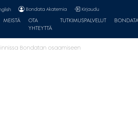
Bondata Akatemia
Kirjaudu
nglish
MEISTÄ
OTA
TUTKIMUSPALVELUT
BONDATA.
YHTEYTTÄ
ytoinnissa Bondatan osaamiseen