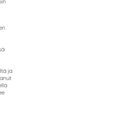
iin
en
sä
ltä ja
vanut
llä
ee