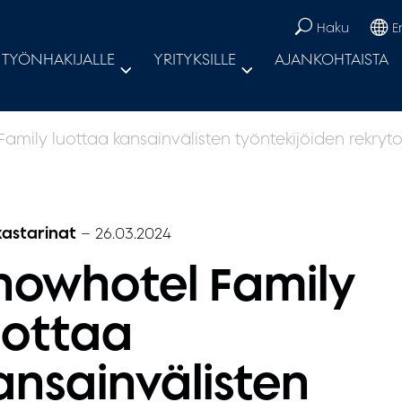
Haku
E
TYÖNHAKIJALLE
YRITYKSILLE
AJANKOHTAISTA
amily luottaa kansainvälisten työntekijöiden rekr
kastarinat
–
26.03.2024
nowhotel Family
uottaa
ansainvälisten