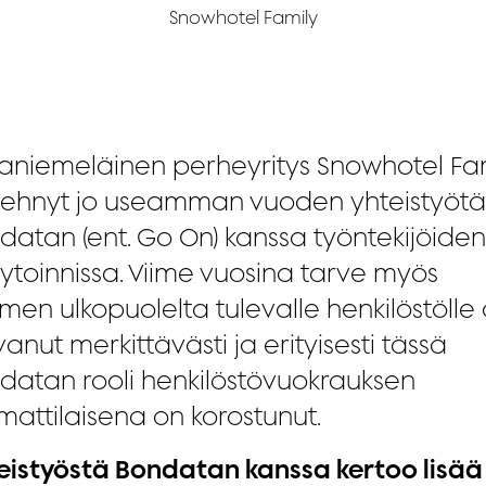
Snowhotel Family
aniemeläinen perheyritys Snowhotel Fa
tehnyt jo useamman vuoden yhteistyötä
datan (ent. Go On) kanssa työntekijöide
rytoinnissa. Viime vuosina tarve myös
men ulkopuolelta tulevalle henkilöstölle
anut merkittävästi ja erityisesti tässä
datan rooli henkilöstövuokrauksen
attilaisena on korostunut.
eistyöstä Bondatan kanssa kertoo lisää