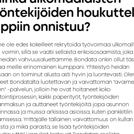
öntekijöiden houkutte
ppiin onnistuu?
e ole edes kokeilleet rekrytoida työvoimaa ulkomail
voimin, sillä se vaatii sellaista erikoisosaamista, joka
meidän vahvuusaluettamme. Bondata onkin ollut tä
aa meille erinomainen kumppani. Yhteistyö heidän
saan on toiminut alusta asti hyvin ja luontevasti. O
eet Bondatalta luotettavan ja vaivattoman ”avaime
n” -palvelun, jolloin he ovat hoitaneet koko
tointiprosessin, kaikki paperityöt, työntekijöiden
anmaksun ja auttaneet työntekijöitä jopa asunnon
nnassa ja muissa arkisissa asioissa, kuten pankkitilin
isessa. Yrittäjälle tällainen vaivattomuus on kullan
sta ja mikä parasta, se lisää työntekijöiden