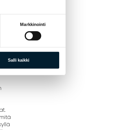
Markkinointi
en
Salli kaikki
imme
kko
n
at.
 mitä
kyllä