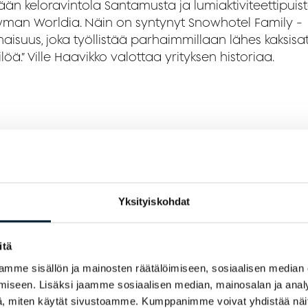
ään keloravintola Santamusta ja lumiaktiviteettipuis
man Worldia. Näin on syntynyt Snowhotel Family -
naisuus, joka työllistää parhaimmillaan lähes kaksis
löä.” Ville Haavikko valottaa yrityksen historiaa.
Yksityiskohdat
Snowhotel Familyn yrittäjäpariskunta Heidi ja Ville Haavikk
itä
mme sisällön ja mainosten räätälöimiseen, sosiaalisen median
svu vaatii paljon
iseen. Lisäksi jaamme sosiaalisen median, mainosalan ja analy
, miten käytät sivustoamme. Kumppanimme voivat yhdistää näitä t