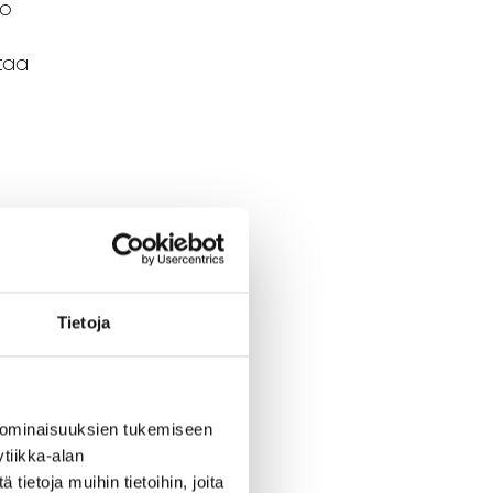
to
ataa
Tietoja
o
 ominaisuuksien tukemiseen
tiikka-alan
ietoja muihin tietoihin, joita