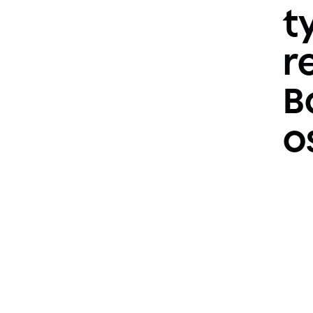
t
r
B
o