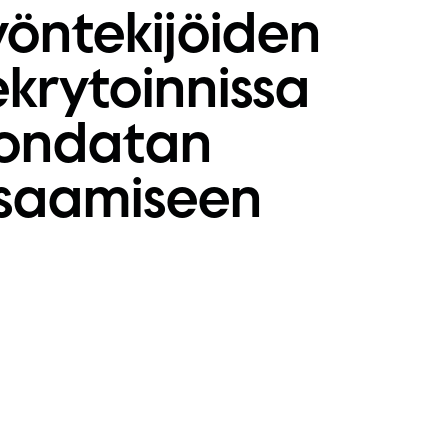
yöntekijöiden
ekrytoinnissa
ondatan
saamiseen