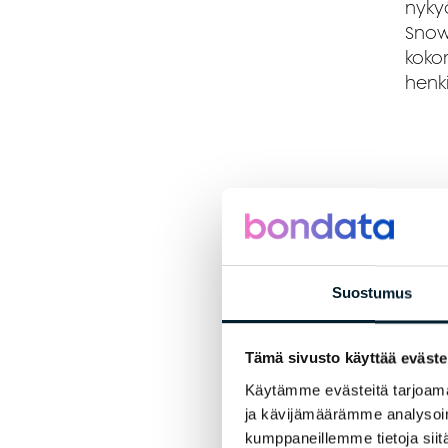
nyky
Snow
koko
henki
Suostumus
Tämä sivusto käyttää eväste
Käytämme evästeitä tarjoama
Ka
ja kävijämäärämme analysoim
kumppaneillemme tietoja siitä