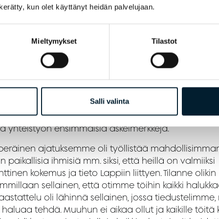
krytointeja
n kerätty, kun olet käyttänyt heidän palvelujaan.
Mieltymykset
Tilastot
kustelimme Bondatan kanssa henkilöstötarpeista
mmäistä kertaa vuonna 2021, siihen saakka olimme
aneet kaiken itse. Elimme tuolloin koronan ensimmäis
n jälkeistä aikaan ja kun kiinnostus Lapin matkailuun
i merkittävästi, tarvitsimme kiireesti lisää työvoimaa
Salli valinta
tkä omat resurssimme enää riittäneet. Niinpä päät
ta bondatan yhteistyökumppaniksemme.” Heidi Haavi
aa yhteistyön ensimmäisiä askelmerkkejä.
uperäinen ajatuksemme oli työllistää mahdollisimma
n paikallisia ihmisiä mm. siksi, että heillä on valmiiksi
ttinen kokemus ja tieto Lappiin liittyen. Tilanne olikin
immillaan sellainen, että otimme töihin kaikki halukka
astattelu oli lähinnä sellainen, jossa tiedustelimme,
 haluaa tehdä. Muuhun ei aikaa ollut ja kaikille töitä 