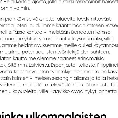
i.” Heidi kertoo ajasta, jolloin kaikki rekrytoinnit hoidett
ä omin voimin.
in pian kävi selväksi, ettei alueelta löydy riittävästi
oimaa, joten jouduimme kääntämään katseen katse
maille. Tässä kohtaa viimeistään Bondatan kanssa
ttamamme yhteistyö osoittautui täysosumaksi, sillä
uamme heidät avuksemme, meille aukesi käytännös
 maailma potentiaalisten työntekijöiden suhteen.
atan kautta me olemme saaneet erinomaisia
ekijöitä mm. Latviasta, Espanjasta, Italiasta, Filippiinei
vosta. Kansainvälisten työntekijöiden määrä on kas
ttain kolmen viimeisen sesongin aikana ja tällä hetke
viidennes meille töitä tekevästä henkilökunnasta tul
n ulkopuolelta.” Ville Haavikko avaa nykytilannetta.
inka ulkomaalaisten