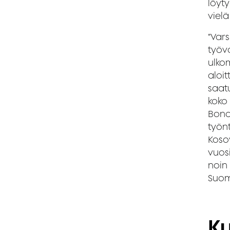
löyty
viel
”Vars
työv
ulko
aloi
saat
koko
Bond
työnt
Koso
vuosi
noin 
Suome
Ku