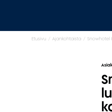
Etusivu
Ajankohtaista
Snowhotel F
Asia
S
l
k