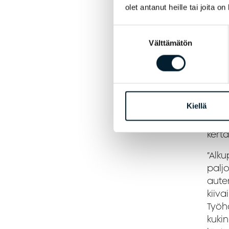
re
olet antanut heille tai joita o
Suostumuksen
Välttämätön
valinta
”Kes
ensi
hoit
aallo
kasvo
Kiellä
eivä
vali
kert
”Alk
paljo
auten
kiiva
Työha
kukin