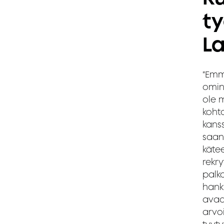
ty
La
”Emm
omin 
ole 
koht
kans
saan
kätee
rekry
palk
hanki
avaam
arvoi