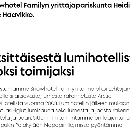
whotel Familyn yrittäjäpariskunta Heidi
e Haavikko.
sittäisestä lumihotelli
oksi toimijaksi
ustamamme Snowhotel Familyn tarina alkoi Lehtojä
lla sijaitsevasta, lumesta rakennetusta Arctic
Hotelista vuonna 2008. Lumihotellin jälkeen mukaan
at lasi-iglut, lumisauna sekä lumesta ja jäästä rakenn
ntola ja baari. Sittemmin toimintamme on laajentunu
upukin Pajakylään Napapiirille, missä pyöritämme