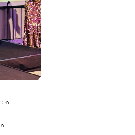
o On
an