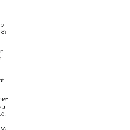
-
jo
tkä
on
n
at
 Net
vä
tä.
ssa