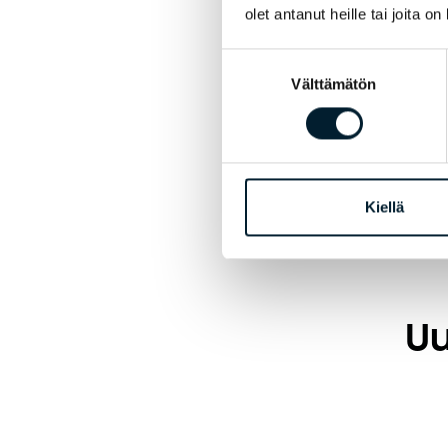
olet antanut heille tai joita o
Suostumuksen
Välttämätön
valinta
Jaa 
Kiellä
Uu