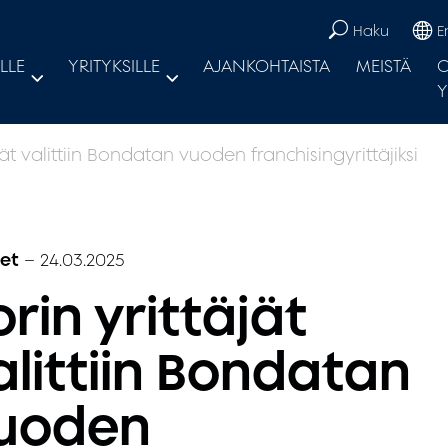
Haku
E
LLE
YRITYKSILLE
AJANKOHTAISTA
MEISTÄ
O
Y
jät valittiin Bondatan vuoden franchisingyrittäjiksi
set
–
24.03.2025
orin yrittäjät
alittiin Bondatan
uoden