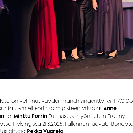
ata on valinnut vuoden franchisingyrittäjiksi HRC G
unta Oy:n eli Porin toimipisteen yrittäjät
Anne
un
ja
Minttu Porrin
. Tunnustus myönnettiin Franny
ssa Helsingissä 21.3.2025. Palkinnon luovutti Bondat
itusjohtaja
Pekka Vuorela
.