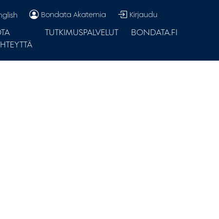
Bondata Akatemia
Kirjaudu
nglish
TA
TUTKIMUSPALVELUT
BONDATA.FI
HTEYTTÄ