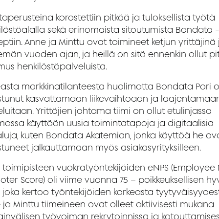
taperusteina korostettiin pitkää ja tuloksellista työtä
ilöstöalalla sekä erinomaista sitoutumista Bondata 
ptiin. Anne ja Minttu ovat toimineet ketjun yrittäjinä 
emän vuoden ajan, ja heillä on sitä ennenkin ollut pi
mus henkilöstöpalveluista.
easta markkinatilanteesta huolimatta Bondata Pori 
stunut kasvattamaan liikevaihtoaan ja laajentamaa
luitaan. Yrittäjien johtama tiimi on ollut etulinjassa
massa käyttöön uusia toimintatapoja ja digitaalisia
aluja, kuten Bondata Akatemian, jonka käyttöä he ov
stuneet jalkauttamaan myös asiakasyrityksilleen.
n toimipisteen vuokratyöntekijöiden eNPS (Employee
oter Score) oli viime vuonna 75 – poikkeuksellisen hy
, joka kertoo työntekijöiden korkeasta tyytyväisyydes
ja Minttu tiimeineen ovat olleet aktiivisesti mukana
ainvälisen työvoiman rekrytoinnissa ja kotouttamise