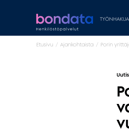
TYÖNHAKIJA
Etusivu
Ajankohtaista
Porin yrittä
Uuti
P
v
v