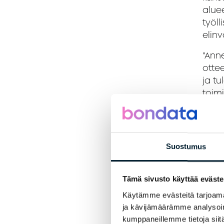
alue
työll
elinv
”Anne
otte
ja tu
toimi
”
Maai
olem
kohta
Suostumus
asiak
luot
koht
Tämä sivusto käyttää eväste
mene
Käytämme evästeitä tarjoama
ja kävijämäärämme analysoim
kumppaneillemme tietoja siitä