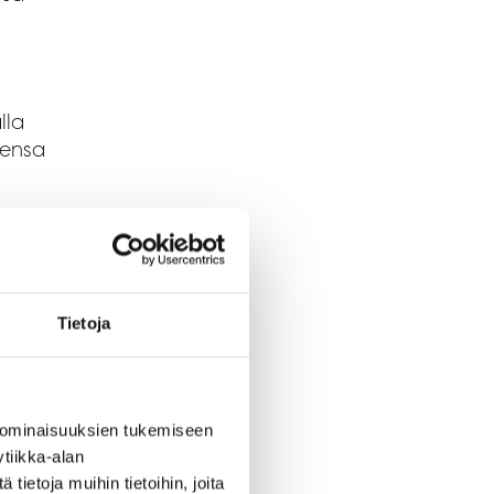
lla
sensa
 ja
Tietoja
et
 ominaisuuksien tukemiseen
tiikka-alan
ietoja muihin tietoihin, joita