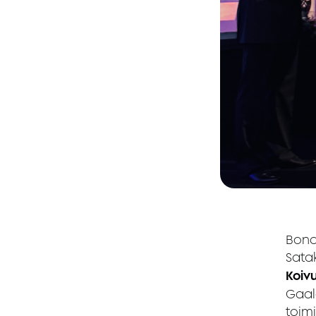
Bond
Satak
Koiv
Gaala
toim