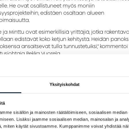
elle. He ovat osallistuneet myös moniin
isyysprojekteihin, edistäen osaltaan alueen
oimaisuutta.
 ja Minttu ovat esimerkillisiä yrittäjiä, jotka rakentava
ellaan edistävät koko ketjun kehitystä. Heidän panok
loksensa ansaitsevat tulla tunnustetuiksi,” kommentoi
tusjohtaja Pekka Vuorela.
lma on muuttunut paljon seitsemän vuoden aikana,
me onnistuneet mukautumaan matkan varrella
amiimme haasteisiin. Tästä suuri kiitos kuuluu
Yksityiskohdat
kaillemme ja työntekijöillemme – kiitos
tamuksestanne ja tuestanne. Nyt suuntaamme katse
i uusia mahdollisuuksia, ja toivomme, että edessä on
itä
styksekkäät vuodet!
”
kommentoivat Porri ja Koivu.
mme sisällön ja mainosten räätälöimiseen, sosiaalisen median
iseen. Lisäksi jaamme sosiaalisen median, mainosalan ja analy
, miten käytät sivustoamme. Kumppanimme voivat yhdistää näitä t