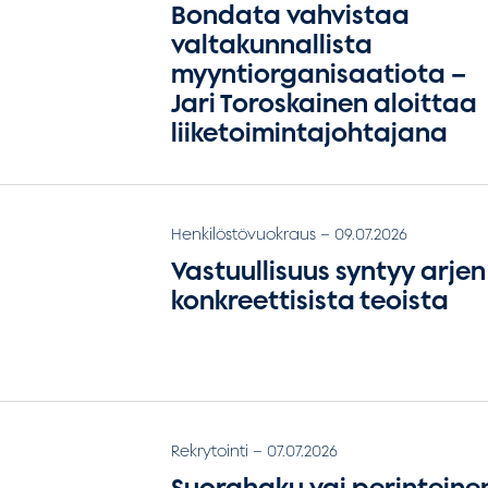
Bondata vahvistaa
valtakunnallista
myyntiorganisaatiota –
Jari Toroskainen aloittaa
liiketoimintajohtajana
Henkilöstövuokraus
–
09.07.2026
Vastuullisuus syntyy arjen
konkreettisista teoista
Rekrytointi
–
07.07.2026
Suorahaku vai perinteine