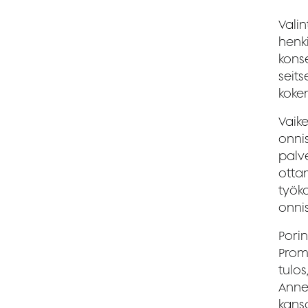
Valin
henk
konse
seits
koke
Vaik
onni
palve
otta
työk
onni
Pori
Prom
tulos
Anne 
kans