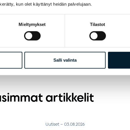
n kerätty, kun olet käyttänyt heidän palvelujaan.
Mieltymykset
Tilastot
artikkeli
Salli valinta
simmat artikkelit
Uutiset
–
03.08.2026