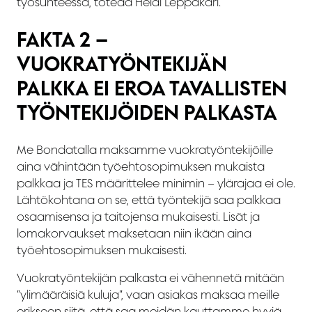
työsuhteessa, toteaa Heidi Leppäkari.
FAKTA 2 –
VUOKRATYÖNTEKIJÄN
PALKKA EI EROA TAVALLISTEN
TYÖNTEKIJÖIDEN PALKASTA
Me Bondatalla maksamme vuokratyöntekijöille
aina vähintään työehtosopimuksen mukaista
palkkaa ja TES määrittelee minimin – ylärajaa ei ole.
Lähtökohtana on se, että työntekijä saa palkkaa
osaamisensa ja taitojensa mukaisesti. Lisät ja
lomakorvaukset maksetaan niin ikään aina
työehtosopimuksen mukaisesti.
Vuokratyöntekijän palkasta ei vähennetä mitään
”ylimääräisiä kuluja”, vaan asiakas maksaa meille
erikseen siitä, että saa meidän kauttamme hyviä