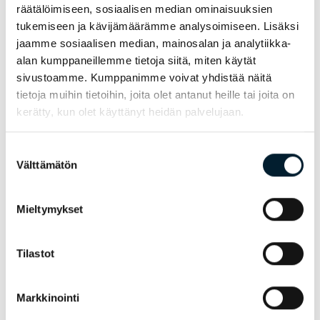
räätälöimiseen, sosiaalisen median ominaisuuksien
tukemiseen ja kävijämäärämme analysoimiseen. Lisäksi
jaamme sosiaalisen median, mainosalan ja analytiikka-
alan kumppaneillemme tietoja siitä, miten käytät
sivustoamme. Kumppanimme voivat yhdistää näitä
Rekrytointi
–
10.08.2026
tietoja muihin tietoihin, joita olet antanut heille tai joita on
SHL-soveltuvuusarviointi
kerätty, kun olet käyttänyt heidän palvelujaan.
rekrytoinnissa: mitä mitataan ja miksi
se parantaa
Suostumuksen
onnistumistodennäköisyyttä
Välttämätön
valinta
Mieltymykset
Tilastot
Markkinointi