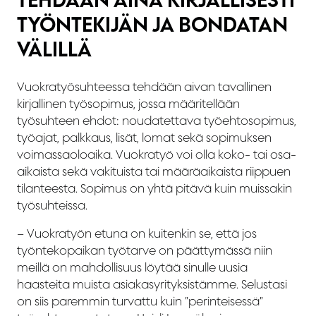
TYÖNTEKIJÄN JA BONDATAN
VÄLILLÄ
Vuokratyösuhteessa tehdään aivan tavallinen
kirjallinen työsopimus, jossa määritellään
työsuhteen ehdot: noudatettava työehtosopimus,
työajat, palkkaus, lisät, lomat sekä sopimuksen
voimassaoloaika. Vuokratyö voi olla koko- tai osa-
aikaista sekä vakituista tai määräaikaista riippuen
tilanteesta. Sopimus on yhtä pitävä kuin muissakin
työsuhteissa.
– Vuokratyön etuna on kuitenkin se, että jos
työntekopaikan työtarve on päättymässä niin
meillä on mahdollisuus löytää sinulle uusia
haasteita muista asiakasyrityksistämme. Selustasi
on siis paremmin turvattu kuin ”perinteisessä”