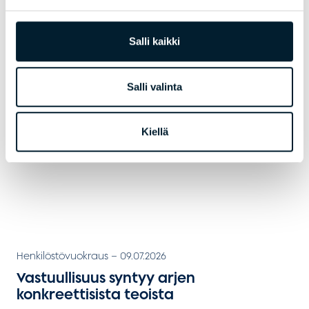
Uutiset
–
03.08.2026
Bondata vahvistaa valtakunnallista
Salli kaikki
myyntiorganisaatiota – Jari
Toroskainen aloittaa
liiketoimintajohtajana
Salli valinta
Kiellä
Henkilöstövuokraus
–
09.07.2026
Vastuullisuus syntyy arjen
konkreettisista teoista