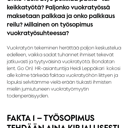
keikkatyötä? Paljonko vuokratyössä
maksetaan palkkaa ja onko palkkaus
reilu? Millainen on työsopimus
vuokratyösuhteessa?
Vuokratyön tekeminen herättää paljon keskustelua
edelleen, vaikka sadat tuhannet ihmiset tekevät
jatkuvasti ja tyytyväisinä vuokratyötä. Bondatan
(ent. Go On)
HR-asiantuntija Heidi Leppäkari kokosi
alle kolme tärkeää faktaa vuokratyöhön liittyen ja
lopuksi selvitämme vielä erään tiukasti ihmisten
mieliin jumiutuneen vuokratyömyytin
todenperäisyyden.
FAKTA 1 – TYÖSOPIMUS
TEHDÄÄN AINA KIRJALLISESTI