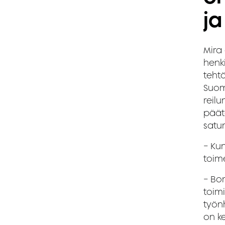
ja
Mira 
henk
tehtä
Suom
reilu
päät
satu
− Kun
toime
− Bo
toimi
työn
on ke