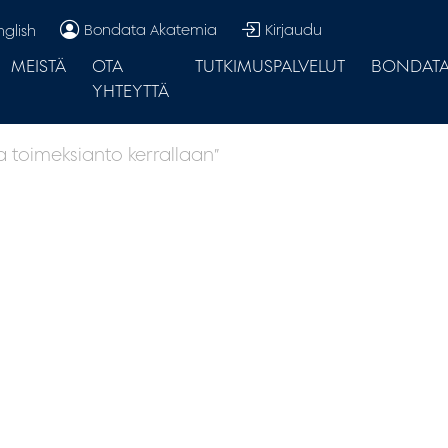
Bondata Akatemia
Kirjaudu
nglish
MEISTÄ
OTA
TUTKIMUSPALVELUT
BONDATA.
YHTEYTTÄ
 toimeksianto kerrallaan”