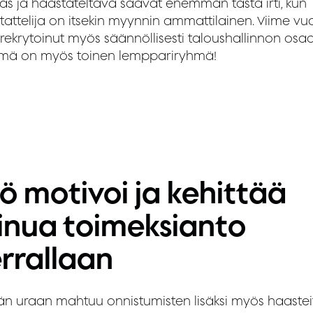
kas ja haastateltava saavat enemmän tästä irti, kun
tattelija on itsekin myynnin ammattilainen. Viime vu
rekrytoinut myös säännöllisesti taloushallinnon osaaj
ämä on myös toinen lemppariryhmä!
ö motivoi ja kehittää
inua toimeksianto
rrallaan
ään uraan mahtuu onnistumisten lisäksi myös haastei