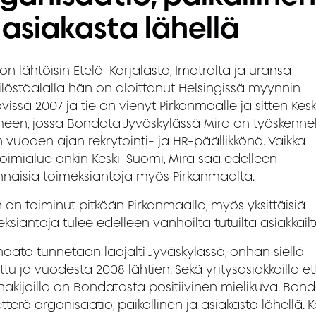
 asiakasta lähellä
on lähtöisin Etelä-Karjalasta, Imatralta ja uransa
ilöstöalalla hän on aloittanut Helsingissä myynnin
vissä 2007 ja tie on vienyt Pirkanmaalle ja sitten Kesk
een, jossa Bondata Jyväskylässä Mira on työskennel
n vuoden ajan rekrytointi- ja HR-päällikkönä. Vaikka
oimialue onkin Keski-Suomi, Mira saa edelleen
nnaisia toimeksiantoja myös Pirkanmaalta.
 on toiminut pitkään Pirkanmaalla, myös yksittäisiä
ksiantoja tulee edelleen vanhoilta tutuilta asiakkailt
ndata tunnetaan laajalti Jyväskylässä, onhan siellä
ttu jo vuodesta 2008 lähtien. Sekä yritysasiakkailla et
hakijoilla on Bondatasta positiivinen mielikuva. Bon
tterä organisaatio, paikallinen ja asiakasta lähellä. K