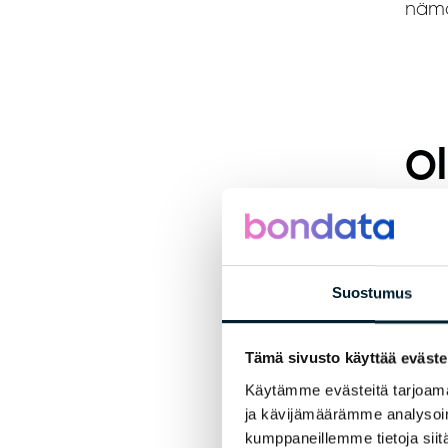
nämä
Ol
kä
ja
t
Suostumus
ma
Tämä sivusto käyttää eväste
he
Käytämme evästeitä tarjoama
ja kävijämäärämme analysoim
kumppaneillemme tietoja siitä