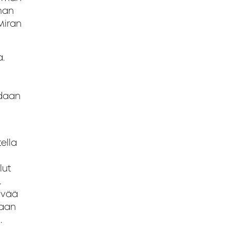
mman
 Miran
.
adaan
ella
lut
.
ävää
kaan
.