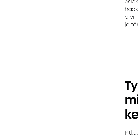
Asia
haas
olen 
ja t
Ty
m
ke
Pitk