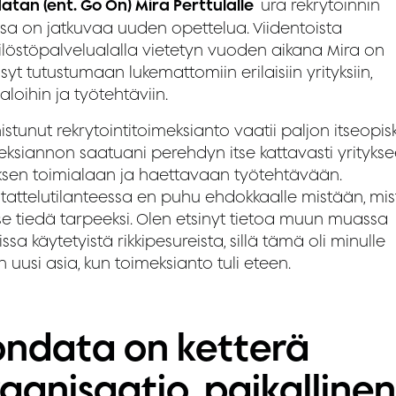
atan (ent. Go On) Mira Perttulalle
ura rekrytoinnin
ssa on jatkuvaa uuden opettelua. Viidentoista
ilöstöpalvelualalla vietetyn vuoden aikana Mira on
yt tutustumaan lukemattomiin erilaisiin yrityksiin,
aloihin ja työtehtäviin.
stunut rekrytointitoimeksianto vaatii paljon itseopis
eksiannon saatuani perehdyn itse kattavasti yritykse
yksen toimialaan ja haettavaan työtehtävään.
tattelutilanteessa en puhu ehdokkaalle mistään, mis
tse tiedä tarpeeksi. Olen etsinyt tietoa muun muassa
issa käytetyistä rikkipesureista, sillä tämä oli minulle
n uusi asia, kun toimeksianto tuli eteen.
ondata on ketterä
ganisaatio, paikallinen