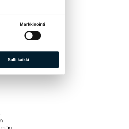
a on
Markkinointi
n
t
istä
uksia
Salli kaikki
mme.
.
un
tömän