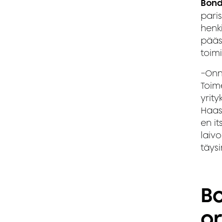
Bond
pari
henk
pääss
toimi
−Onni
Toim
yrit
Haas
en i
laivo
täysi
B
or