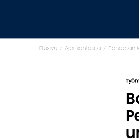
Etusivu
Ajankohtaista
Bondatan Mi
Työn
B
P
u