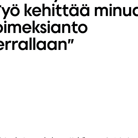
Työ kehittää minu
oimeksianto
errallaan”