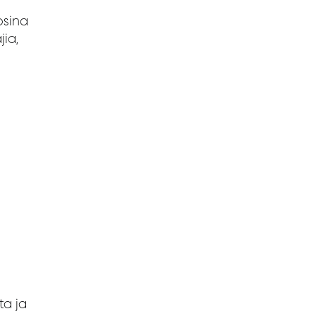
osina
ia,
ta ja