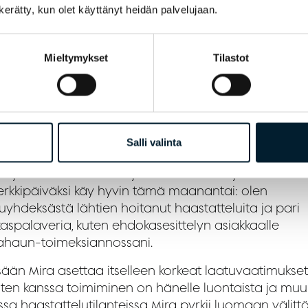
sa työssään Mira kokee tärkeäksi sen, että työnkuv
n kerätty, kun olet käyttänyt heidän palvelujaan.
puolinen ja hänellä on mahdollisuus vaikuttaa itse
önsä.
Mieltymykset
Tilastot
dan itse suorarekrytointeja, eli hoidan hakuprosessi
ta loppuun alkaen speksauspalaverista ja päättyen
hoitoon, jossa ilmoitan ei kiitokset hakijoille, jotka eivä
neet hakuprosessissa. Työhöni kuuluu myös myynnill
mistä, eli asiakastapaamisia, hoidan vanhoja asiakku
Salli valinta
en aktiivisesti uusasiakashankintaa. Minulla on myös
hjauksellinen rooli neljän HR-asiantuntijan tiimissä
erkkipäiväksi käy hyvin tämä maanantai: olen
yhdeksästä lähtien hoitanut haastatteluita ja pari
kaspalaveria, kuten ehdokasesittelyn asiakkaalle
ahaun-toimeksiannossani.
sään Mira asettaa itselleen korkeat laatuvaatimukset
sten kanssa toimiminen on hänelle luontaista ja mu
sa haastattelutilanteissa Mira pyrkii luomaan välit