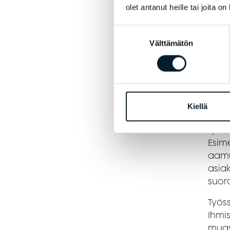
Omas
olet antanut heille tai joita o
moni
työh
Suostumuksen
Välttämätön
valinta
− Hoi
alus
jälki
eden
teke
Kiellä
ja te
työno
Esim
aamu
asia
suor
Työs
Ihmi
muas