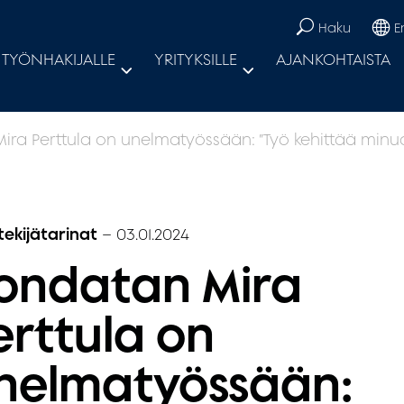
Haku
E
TYÖNHAKIJALLE
YRITYKSILLE
AJANKOHTAISTA
ra Perttula on unelmatyössään: ”Työ kehittää minua
tekijätarinat
–
03.01.2024
ondatan Mira
erttula on
nelmatyössään: