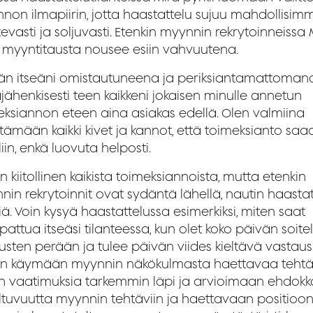
ennon ilmapiirin, jotta haastattelu sujuu mahdollisi
evasti ja soljuvasti. Etenkin myynnin rekrytoinneissa
myyntitausta nousee esiin vahvuutena.
dän itseäni omistautuneena ja periksiantamattomana
äjähenkisesti teen kaikkeni jokaisen minulle annetun
eksiannon eteen aina asiakas edellä. Olen valmiina
tämään kaikki kivet ja kannot, että toimeksianto sa
in, enkä luovuta helposti.
n kiitollinen kaikista toimeksiannoista, mutta etenkin
in rekrytoinnit ovat sydäntä lähellä, nautin haastat
ä. Voin kysyä haastattelussa esimerkiksi, miten saat
attua itseäsi tilanteessa, kun olet koko päivän soitel
usten perään ja tulee päivän viides kieltävä vastaus
yn käymään myynnin näkökulmasta haettavaa teht
en vaatimuksia tarkemmin läpi ja arvioimaan ehdok
ltuvuutta myynnin tehtäviin ja haettavaan positioon