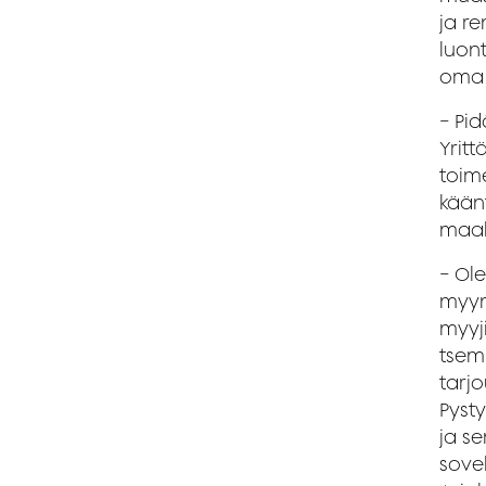
ja r
luont
oma 
− Pi
Yritt
toim
kään
maali
− Ole
myynn
myyji
tsemp
tarjo
Pyst
ja s
sove