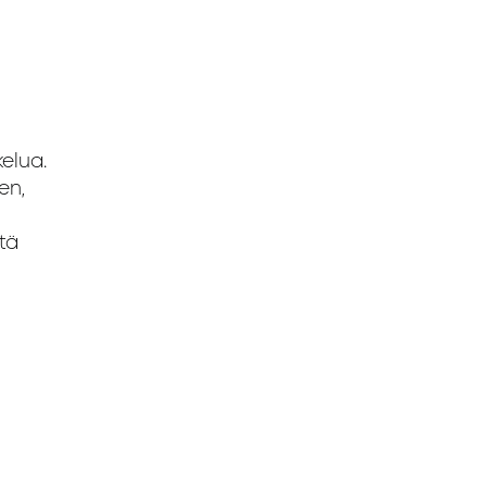
kelua.
en,
tä