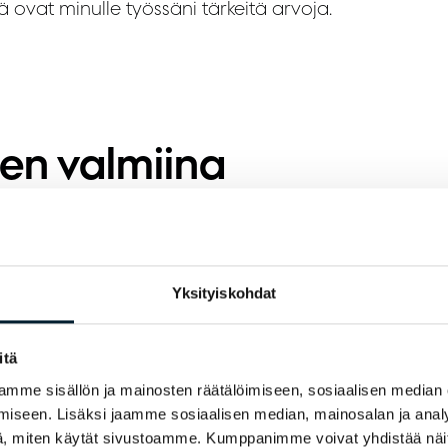
 ovat minulle työssäni tärkeitä arvoja.
en valmiina
äntämään kaikki kivet
 kannot, että
oimeksianto saadaan
Yksityiskohdat
aliin, enkä luovuta
itä
lposti
mme sisällön ja mainosten räätälöimiseen, sosiaalisen median
iseen. Lisäksi jaamme sosiaalisen median, mainosalan ja analy
, miten käytät sivustoamme. Kumppanimme voivat yhdistää näitä t