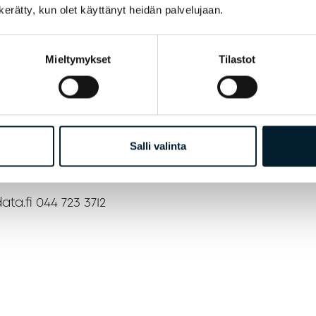
n kerätty, kun olet käyttänyt heidän palvelujaan.
yyntijohtaja Juha Järvi iloitsi Pihla Groupin menest
kko Anttilalle ja koko Pihla Groupin porukalle arvokka
Mieltymykset
Tilastot
Järvi toivottaa.
ä tietoa Go Feelistä, ota yhteyttä Bondatan yhteyshen
ärveen.
Salli valinta
ntijohtaja Bondata
ta.fi 044 723 3712