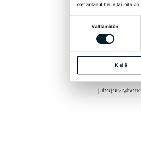
olet antanut heille tai joita o
Myös Bondatan m
Suostumuksen
– Onnittelut Jaa
Välttämätön
valinta
tehdystä työstä 
Jos haluat lisä
suoraan Juha J
Kiellä
Juha Järvi, myy
juha.jarvi@bonda