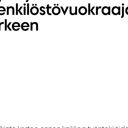
enkilöstövuokraa
rkeen