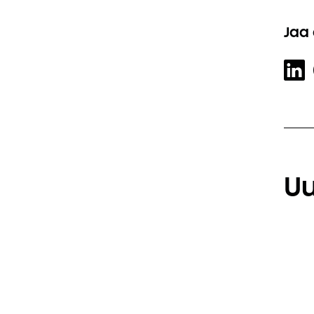
Jaa 
Uu