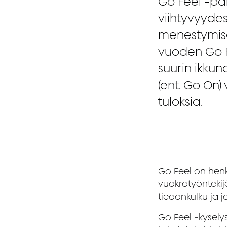
Go Feel -pa
viihtyvyydes
menestymise
vuoden Go F
suurin ikku
(ent. Go On)
tuloksia.
Go Feel on henk
vuokratyöntekijät
tiedonkulku ja 
Go Feel -kysely