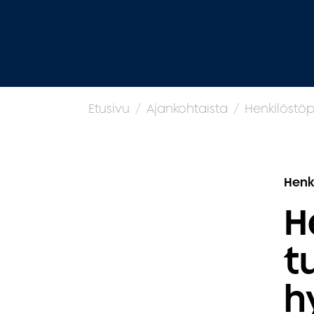
Etusivu
Ajankohtaista
Henkilöstöp
Henk
H
t
h