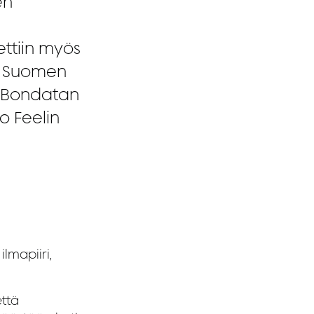
en
ettiin myös
p. Suomen
n Bondatan
o Feelin
ilmapiiri,
että