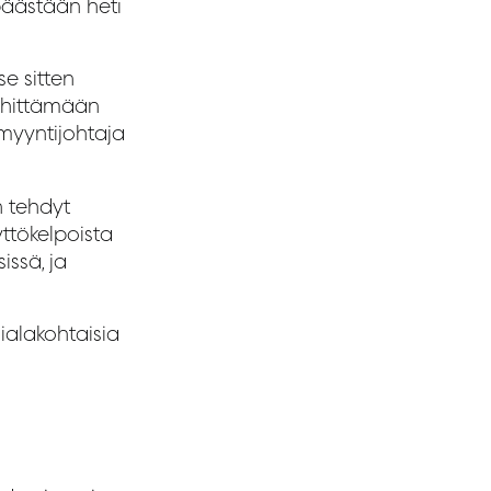
päästään heti
se sitten
kehittämään
myyntijohtaja
n tehdyt
yttökelpoista
issä, ja
alakohtaisia