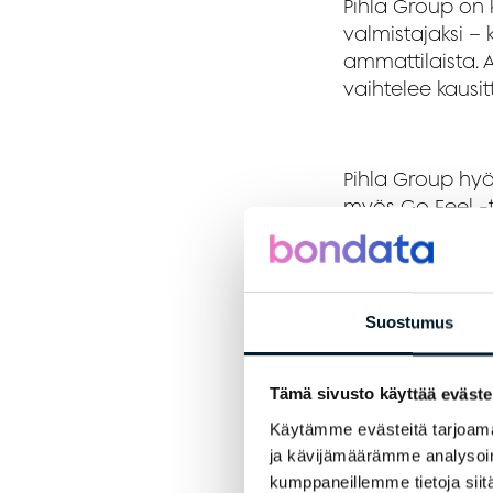
Pihla Group on
valmistajaksi –
ammattilaista. 
vaihtelee kausi
Pihla Group hyö
myös Go Feel -t
vastaanottamaa
Jaakko Anttila.
– Pienillä paik
Suostumus
– Bondatan avu
Pihla Groupin t
Tämä sivusto käyttää eväste
kertoo, että ol
Käytämme evästeitä tarjoama
hyvinvoinnin osa
ja kävijämäärämme analysoim
kumppaneillemme tietoja siitä