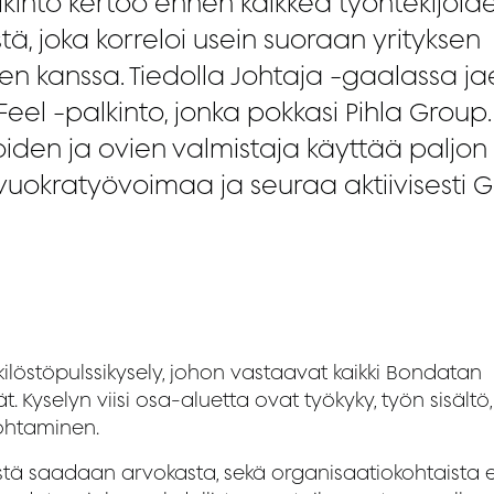
lkinto kertoo ennen kaikkea työntekijöid
tä, joka korreloi usein suoraan yrityksen
n kanssa. Tiedolla Johtaja -gaalassa ja
eel -palkinto, jonka pokkasi Pihla Grou
noiden ja ovien valmistaja käyttää paljo
 vuokratyövoimaa ja seuraa aktiivisesti G
ilöstöpulssikysely, johon vastaavat kaikki Bondatan
. Kyselyn viisi osa-aluetta ovat työkyky, työn sisältö, 
johtaminen.
stä saadaan arvokasta, sekä organisaatiokohtaista 