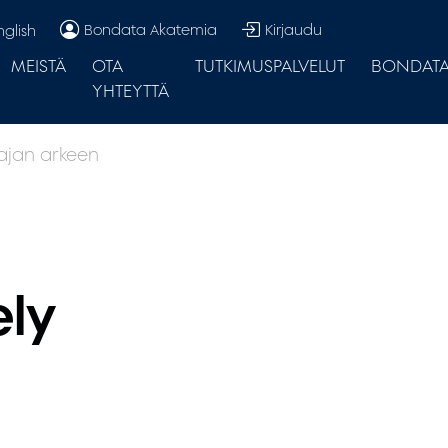
Bondata Akatemia
Kirjaudu
nglish
MEISTÄ
OTA
TUTKIMUSPALVELUT
BONDATA.
YHTEYTTÄ
aajan arkeen
ely