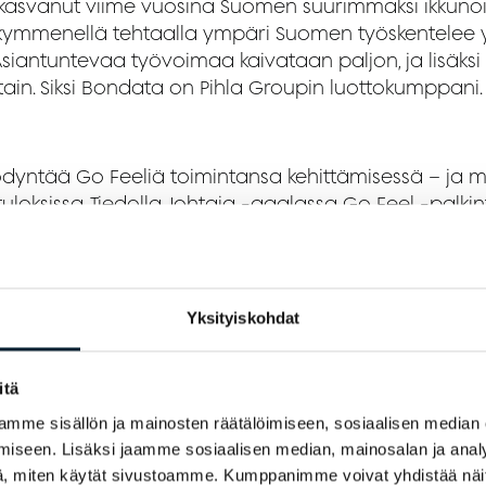
 kasvanut viime vuosina Suomen suurimmaksi ikkunoi
 kymmenellä tehtaalla ympäri Suomen työskentelee 
Asiantuntevaa työvoimaa kaivataan paljon, ja lisäksi
ttain. Siksi Bondata on Pihla Groupin luottokumppani.
dyntää Go Feeliä toimintansa kehittämisessä – ja 
uloksissa. Tiedolla Johtaja -gaalassa Go Feel -palki
n lavalle nousi Pihla Groupin Ruoveden tehtaan te
kakunnilla ei pärjää ilman hyviä kumppaneita.
Yksityiskohdat
stuksella olemme pystyneet jatkamaan ja myös l
oimintaa. Olen ylpeä ottaessani vastaan Go Feel -palk
itä
emme tehneet oikeita asioita myös henkilöstön viihty
mme sisällön ja mainosten räätälöimiseen, sosiaalisen median
lta, Anttila sanoo.
iseen. Lisäksi jaamme sosiaalisen median, mainosalan ja analy
, miten käytät sivustoamme. Kumppanimme voivat yhdistää näitä t