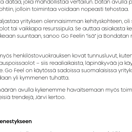
ta dataa, joka mahdollistaa vertailun. Datan avulla 
ohtiin, jolloin toimintaa voidaan nopeasti tehostaa.
ljastaa yrityksen olennaisimman kehityskohteen, oli 
olot tai vaikkapa resurssipula. Se auttaa asiakasta 
keaan suuntaan, sanoo Go Feelin ”isä” ja Bondatan 
yös henkilöstovuokrauksen kovat tunnusluvut, kute
rauspoissaolot – siis reaaliaikaista, läpinäkyvää ja kä
e. Go Feel on käytössä sadoissa suomalaisissa yrityks
daan yli kymmenen tuhatta.
äärän avulla kykenemme havaitsemaan myös toimi
isiä trendejä, Järvi kertoo.
menestykseen