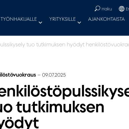
Haku
E
TYÖNHAKIJALLE
YRITYKSILLE
AJANKOHTAISTA
ulssikysely tuo tutkimuksen hyödyt henkilöstövuokr
ilöstövuokraus
–
09.07.2025
enkilöstöpulssikys
uo tutkimuksen
yödyt