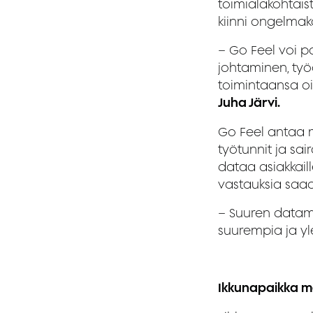
toimialakohtais
kiinni ongelmak
– Go Feel voi pa
johtaminen, työ
toimintaansa oi
Juha Järvi.
Go Feel antaa m
työtunnit ja sai
dataa asiakkaill
vastauksia saa
– Suuren datam
suurempia ja yle
Ikkunapaikka 