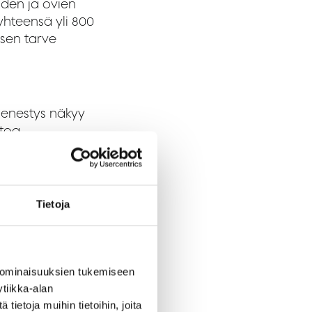
den ja ovien
yhteensä yli 800
 sen tarve
menestys näkyy
ntoa
hdaspäällikkö
Tietoja
aajentamaan
innon, sillä se
vyyden ja
 ominaisuuksien tukemiseen
tiikka-alan
ietoja muihin tietoihin, joita