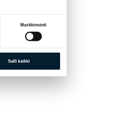
yksestä.
asta ja hyvin
Markkinointi
kilöösi tai
Salli kaikki