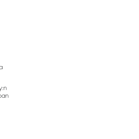
ta
y:n
upan