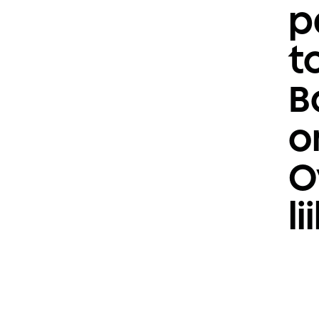
p
t
B
o
O
l