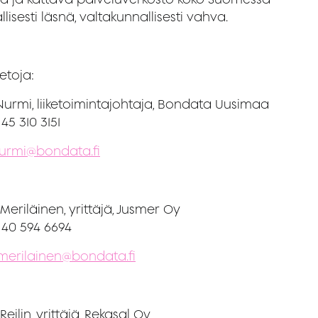
llisesti läsnä, valtakunnallisesti vahva.
ietoja:
 Nurmi, liiketoimintajohtaja, Bondata Uusimaa
45 310 3151
.nurmi@bondata.fi
Meriläinen, yrittäjä, Jusmer Oy
 40 594 6694
.merilainen@bondata.fi
 Reilin, yrittäjä, Rekasal Oy