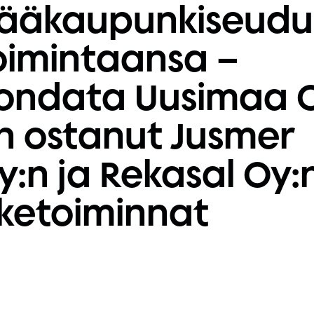
ääkaupunkiseud
oimintaansa –
ondata Uusimaa 
n ostanut Jusmer
y:n ja Rekasal Oy:
iiketoiminnat