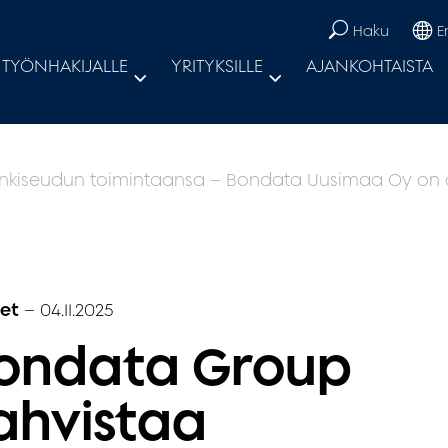
Haku
E
TYÖNHAKIJALLE
YRITYKSILLE
AJANKOHTAISTA
iseudun toimintaansa – Bondata Uusimaa Oy on os
set
–
04.11.2025
ondata Group
ahvistaa