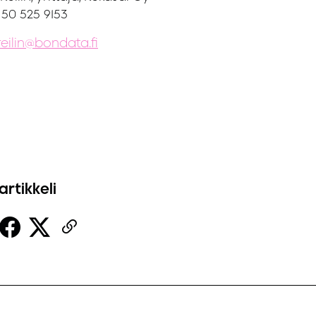
 50 525 9153
.reilin@bondata.fi
artikkeli