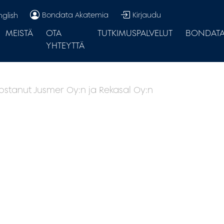
Bondata Akatemia
Kirjaudu
nglish
MEISTÄ
OTA
TUTKIMUSPALVELUT
BONDATA.
YHTEYTTÄ
tanut Jusmer Oy:n ja Rekasal Oy:n