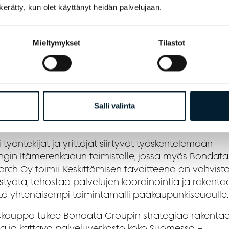
n kerätty, kun olet käyttänyt heidän palvelujaan.
 Meriläinen korostaa kaupan tuomaa vauhtia ja
rsseja myynnin kehittämiseen:
aupan myötä saadaan lisää muskeleita myyntiin ja
Mieltymykset
Tilastot
ymme palvelemaan asiakkaitamme entistä
ukkaammin. Lisäksi uskon, että tämä helpottaa ovien
sua isompiin asiakkuuksiin. Innolla kohti tulevaa!”
Salli valinta
inta keskitetään Itämerenkadulle
i työntekijät ja yrittäjät siirtyvät työskentelemään
ingin Itämerenkadun toimistolle, jossa myös Bondata
arch Oy toimii. Keskittämisen tavoitteena on vahvist
styötä, tehostaa palvelujen koordinointia ja rakenta
stä yhtenäisempi toimintamalli pääkaupunkiseudulle.
yskauppa tukee Bondata Groupin strategiaa rakenta
a ja kattava palveluverkosto koko Suomessa –