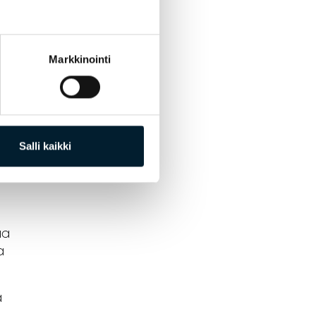
Markkinointi
Salli kaikki
aa
a
a