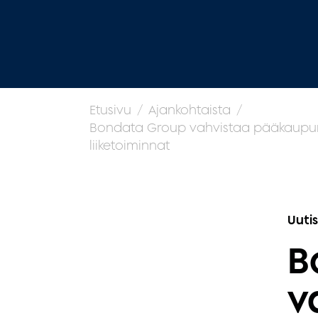
Etusivu
Ajankohtaista
Bondata Group vahvistaa pääkaupunk
liiketoiminnat
Uuti
B
v