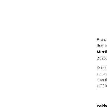
Bond
Reka
Meril
2025
Kaikk
palve
myöt
pääk
Pekk