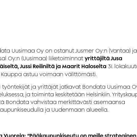
ata Uusimaa Oy on ostanut Jusmer Oy:n (Vantaa) ja
sal Oy:n (Uusimaa) liiketoiminnat
yrittäjiltä Jusa
äiseltä, Jussi Reiliniltä ja Maarit Haloselta
31. lokakuu
. Kauppa astuu voimaan välittömästi.
i työntekijät ja yrittäjät jatkavat Bondata Uusimaa O
luksessa, ja toiminta keskitetään Helsinkiin. Yrityska
ä Bondata vahvistaa merkittävästi asemaansa
aupunkiseudulla ja Uudenmaan alueella.
a Vuorela: “Pääkaupunkiseutu on meille strateginen