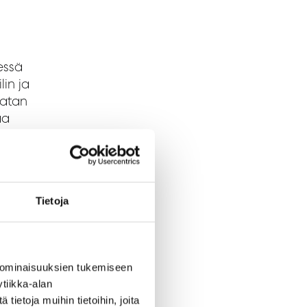
essä
lin ja
datan
aa
a
Tietoja
tää
 ominaisuuksien tukemiseen
lla
tiikka-alan
ietoja muihin tietoihin, joita