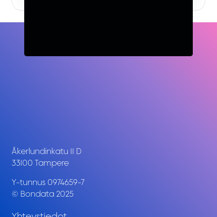
Åkerlundinkatu 11 D
33100 Tampere
Y-tunnus 0974659-7
© Bondata 2025
Yhteystiedot