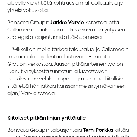
alueelle vie yhtiötä kohti uusia mahdollisuuksia ja
yhteistyökuvioita.
Bondata Groupin
Jarkko Varvio
korostaa, että
Callamedin hankinnan on keskeinen osa yrityksen
strategista laajentumista Itä-Suomessa.
– ”Mikkeli on meille tärkeä talousalue, ja Callamedin
mukanaolo täydentää loistavasti Bondata
Groupin verkostoa. Juuson pitkäjänteinen työ on
luonut yrityksestä tunnetun ja luotettavan
henkilöstöpalvelukumppanin ja olemme kiitollisia
siitä, että hän jatkaa kanssamme siirtymävaiheen
ajan,” Varvio toteaa.
Kiitokset pitkän linjan yrittäjälle
Bondata Groupin talousjohtaja
Terhi Porkka
kiittää