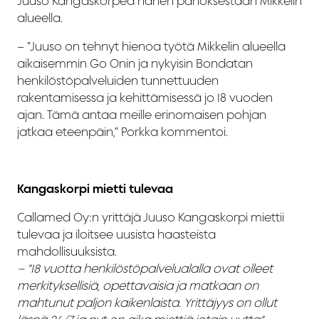
Juuso Kangaskorpea hänen panoksestaan Mikkelin
alueella.
– ”Juuso on tehnyt hienoa työtä Mikkelin alueella
aikaisemmin Go Onin ja nykyisin Bondatan
henkilöstöpalveluiden tunnettuuden
rakentamisessa ja kehittämisessä jo 18 vuoden
ajan. Tämä antaa meille erinomaisen pohjan
jatkaa eteenpäin,” Porkka kommentoi.
Kangaskorpi mietti tulevaa
Callamed Oy:n yrittäjä Juuso Kangaskorpi miettii
tulevaa ja iloitsee uusista haasteista
mahdollisuuksista.
– ”18 vuotta henkilöstöpalvelualalla ovat olleet
merkityksellisiä, opettavaisia ja matkaan on
mahtunut paljon kaikenlaista. Yrittäjyys on ollut