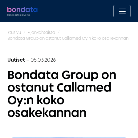
Etusivu
Ajankohtaista
Bondata Group on ostanut Callamed Oy:n koko osakekannan
Uutiset
–
05.03.2026
Bondata Group on
ostanut Callamed
Oy:n koko
osakekannan