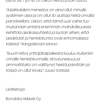
läsnä 24/7 ja nyt on aika miettiä jotain uutta”
.
”Asiakkaideni menestys on aina ollut minulle
sydämen asia ja on ollut ilo auttaa heitä omalla
panoksellani. Uskon, että tämä uusi vaihe tuo
mukanaan entistä enemmän mahdollisuuksia
kehittää asiakassuhteita ja luotan siihen, että
asiakkaat ja henkilökunta ovat erinomaisissa
käsissä,” Kangaskorpi sanoo.
”Suurin kiitos yrittäjätaipaleesta kuuluu kuitenkin
omalle henkilökunnalle, sitoutuneisuus ja
ammattitaito on välittynyt heistä päivittäin ja
töissä on ollut kivaa,” Juuso toteaa.
Lisätietoja:
Bondata Mikkeli Oy