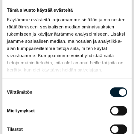
Tämä sivusto käyttää evästeitä
Käytämme evästeitä tarjoamamme sisällön ja mainosten
Uusimmat artikkelit
räätälöimiseen, sosiaalisen median ominaisuuksien
tukemiseen ja kävijämäärämme analysoimiseen. Lisäksi
jaamme sosiaalisen median, mainosalan ja analytiikka-
alan kumppaneillemme tietoja siitä, miten käytät
sivustoamme. Kumppanimme voivat yhdistää näitä
tietoja muihin tietoihin, joita olet antanut heille tai joita on
kerätty, kun olet käyttänyt heidän palvelujaan.
Suostumuksen
Välttämätön
valinta
Uutiset
–
03.08.2026
Bondata vahvistaa valtakunnallista
Mieltymykset
myyntiorganisaatiota – Jari
Toroskainen aloittaa
liiketoimintajohtajana
Tilastot