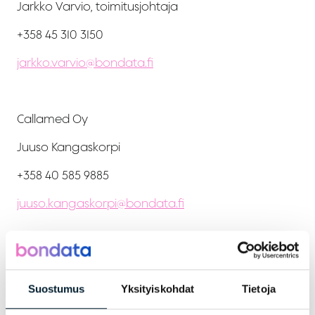
Jarkko Varvio, toimitusjohtaja
+358 45 310 3150
jarkko.varvio@bondata.fi
Callamed Oy
Juuso Kangaskorpi
+358 40 585 9885
juuso.kangaskorpi@bondata.fi
Jaa artikkeli
Suostumus
Yksityiskohdat
Tietoja