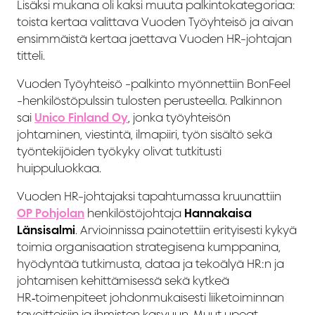
Lisäksi mukana oli kaksi muuta palkintokategoriaa:
toista kertaa valittava Vuoden Työyhteisö ja aivan
ensimmäistä kertaa jaettava Vuoden HR-johtajan
titteli.
Vuoden Työyhteisö -palkinto myönnettiin BonFeel
-henkilöstöpulssin tulosten perusteella. Palkinnon
sai
Unico Finland Oy
, jonka työyhteisön
johtaminen, viestintä, ilmapiiri, työn sisältö sekä
työntekijöiden työkyky olivat tutkitusti
huippuluokkaa.
Vuoden HR-johtajaksi tapahtumassa kruunattiin
OP Pohjolan
henkilöstöjohtaja
Hannakaisa
Länsisalmi
. Arvioinnissa painotettiin erityisesti kykyä
toimia organisaation strategisena kumppanina,
hyödyntää tutkimusta, dataa ja tekoälyä HR:n ja
johtamisen kehittämisessä sekä kytkeä
HR‑toimenpiteet johdonmukaisesti liiketoiminnan
tavoitteisiin ja ihmisten kasvuun. Muut upeat