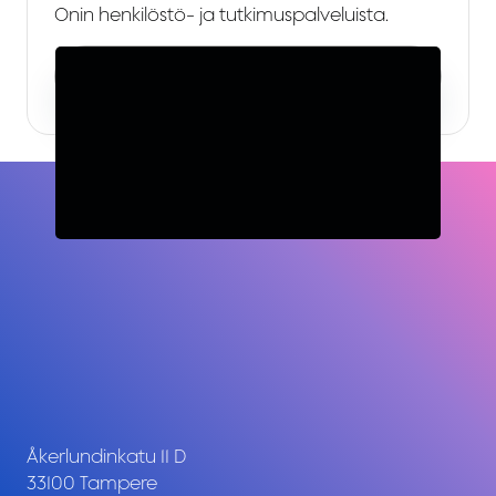
Onin henkilöstö- ja tutkimuspalveluista.
Sähköposti
Åkerlundinkatu 11 D
33100 Tampere