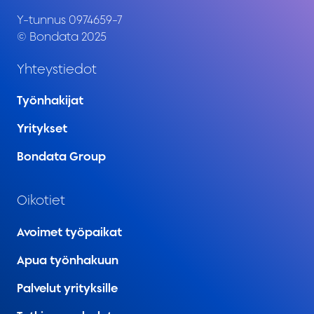
Y-tunnus 0974659-7
© Bondata 2025
Yhteystiedot
Työnhakijat
Yritykset
Bondata Group
Oikotiet
Avoimet työpaikat
Apua työnhakuun
Palvelut yrityksille