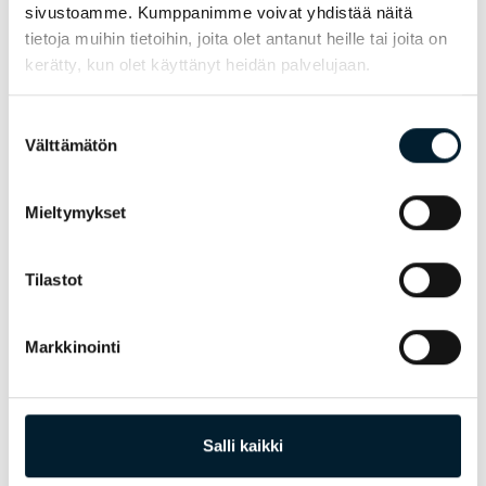
sivustoamme. Kumppanimme voivat yhdistää näitä
tietoja muihin tietoihin, joita olet antanut heille tai joita on
kerätty, kun olet käyttänyt heidän palvelujaan.
Suostumuksen
Uusimmat artikkelit
Välttämätön
valinta
Mieltymykset
Tilastot
Markkinointi
05.08.2026
Bondatan historia — miten Go On ja
Salli kaikki
Innolink Staff kasvoivat