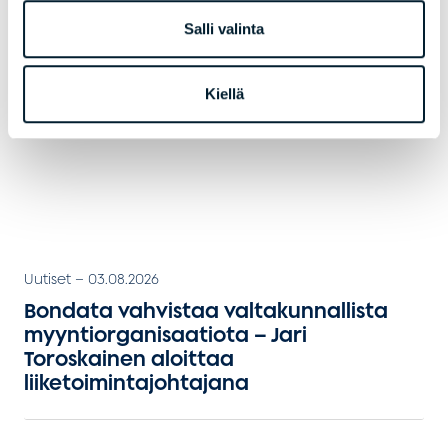
henkilöstöpalveluyritysten
Salli valinta
edelläkävijäksi
Kiellä
Uutiset
–
03.08.2026
Bondata vahvistaa valtakunnallista
myyntiorganisaatiota – Jari
Toroskainen aloittaa
liiketoimintajohtajana