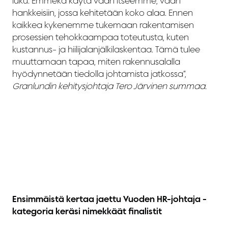
luku. Emmekä käytä vaan itseemme, vaan
hankkeisiin, jossa kehitetään koko alaa. Ennen
kaikkea kykenemme tukemaan rakentamisen
prosessien tehokkaampaa toteutusta, kuten
kustannus- ja hiilijalanjälkilaskentaa. Tämä tulee
muuttamaan tapaa, miten rakennusalalla
hyödynnetään tiedolla johtamista jatkossa”,
Granlundin kehitysjohtaja Tero Järvinen summaa.
Ensimmäistä kertaa jaettu Vuoden HR-johtaja -
kategoria keräsi nimekkäät finalistit