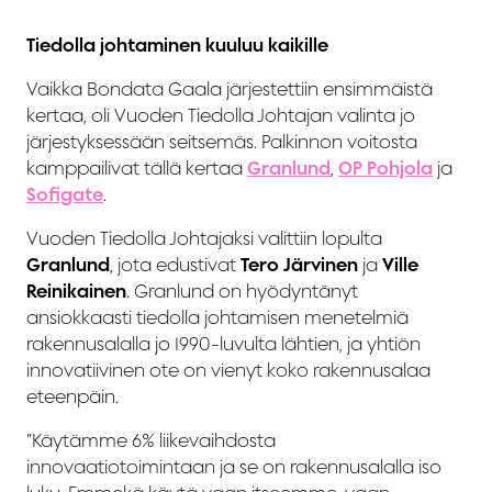
Tiedolla johtaminen kuuluu kaikille
Vaikka Bondata Gaala järjestettiin ensimmäistä
kertaa, oli Vuoden Tiedolla Johtajan valinta jo
järjestyksessään seitsemäs. Palkinnon voitosta
kamppailivat tällä kertaa
Granlund
,
OP Pohjola
ja
Sofigate
.
Vuoden Tiedolla Johtajaksi valittiin lopulta
Granlund
, jota edustivat
Tero Järvinen
ja
Ville
Reinikainen
. Granlund on hyödyntänyt
ansiokkaasti tiedolla johtamisen menetelmiä
rakennusalalla jo 1990-luvulta lähtien, ja yhtiön
innovatiivinen ote on vienyt koko rakennusalaa
eteenpäin.
”Käytämme 6% liikevaihdosta
innovaatiotoimintaan ja se on rakennusalalla iso