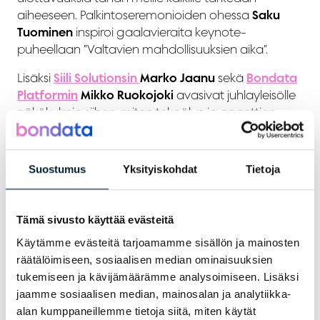
aiheeseen. Palkintoseremonioiden ohessa
Saku
Tuominen
inspiroi gaalavieraita keynote-
puheellaan ”Valtavien mahdollisuuksien aika”.
Lisäksi
Siili Solutionsin
Marko Jaanu
sekä
Bondata
Platformin
Mikko Ruokojoki
avasivat juhlayleisölle
näkökulmia siihen, miten tekoälyn ja agenttien
murros vie meidät kohti tulevaisuutta, jossa tieto
ohjaa konkreettista toimintaa ja muutosta
organisaatioissa.
Suostumus
Yksityiskohdat
Tietoja
Kiitos kaikille tämän vuoden gaalassa mukana
olleille. Toivomme, että jokaiselle gaalavieraalle jäi
Tämä sivusto käyttää evästeitä
hyvien muistojen lisäksi tunne siitä, että tulevaisuus
Käytämme evästeitä tarjoamamme sisällön ja mainosten
on täynnä uusia mahdollisuuksia. Bondaamisiin!
räätälöimiseen, sosiaalisen median ominaisuuksien
tukemiseen ja kävijämäärämme analysoimiseen. Lisäksi
jaamme sosiaalisen median, mainosalan ja analytiikka-
alan kumppaneillemme tietoja siitä, miten käytät
Jaa artikkeli