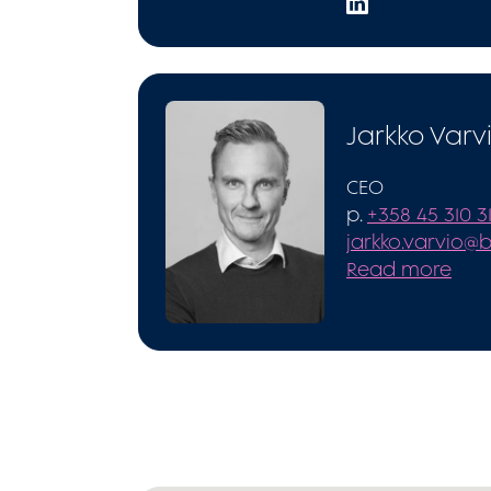
Jarkko Varv
CEO
p.
+358 45 310 3
jarkko.varvio@b
Read more