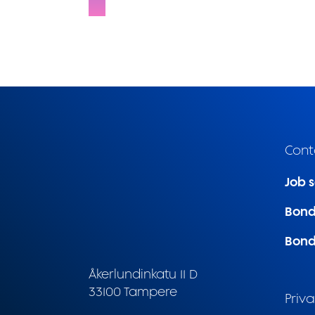
Cont
Job 
Bond
Bond
Åkerlundinkatu 11 D
33100 Tampere
Priva