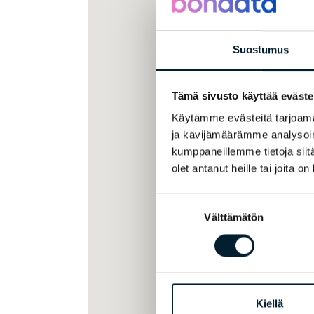
Suostumus
Tämä sivusto käyttää eväste
Käytämme evästeitä tarjoama
ja kävijämäärämme analysoim
kumppaneillemme tietoja siitä
olet antanut heille tai joita o
Suostumuksen
Välttämätön
valinta
Kiellä