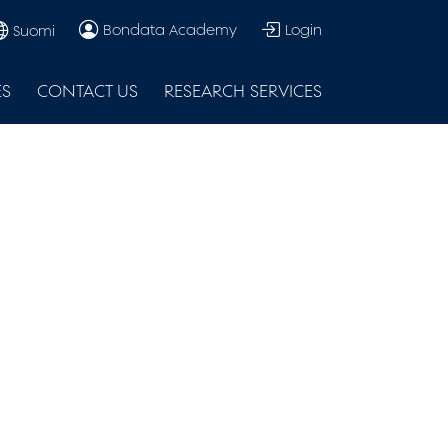
Bondata Academy
Login
Suomi
ES
CONTACT US
RESEARCH SERVICES