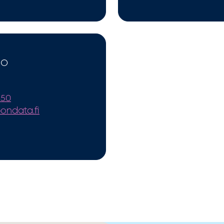
io
150
ondata.fi