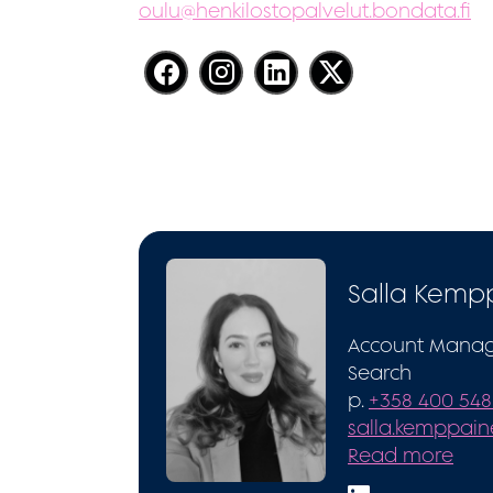
oulu@henkilostopalvelut.bondata.fi
Salla Kemp
Account Manage
Search
p.
+358 400 548 
salla.kemppai
Read more