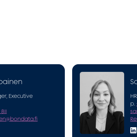
painen
S
r, Executive
HR
p.
811
sa
nen@bondata.fi
Re