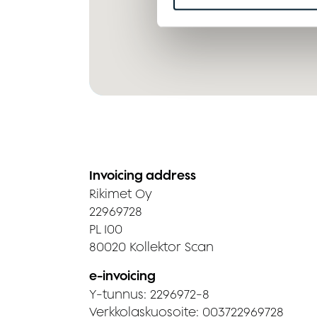
Invoicing address
Rikimet Oy
22969728
PL 100
80020 Kollektor Scan
e-invoicing
Y-tunnus: 2296972-8
Verkkolaskuosoite: 003722969728