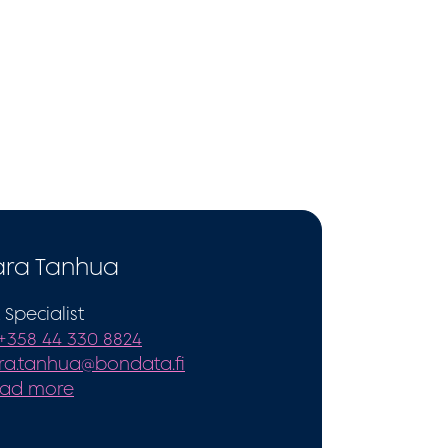
ara Tanhua
 Specialist
+358 44 330 8824
ra.tanhua@bondata.fi
ad more