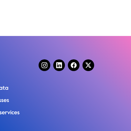
ata
sses
services