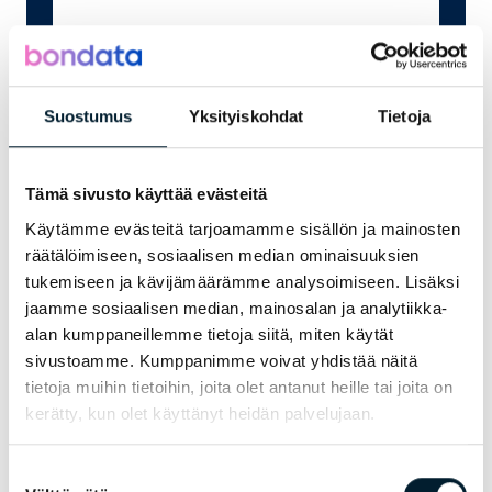
Suostumus
Yksityiskohdat
Tietoja
Tämä sivusto käyttää evästeitä
Send
Käytämme evästeitä tarjoamamme sisällön ja mainosten
räätälöimiseen, sosiaalisen median ominaisuuksien
tukemiseen ja kävijämäärämme analysoimiseen. Lisäksi
jaamme sosiaalisen median, mainosalan ja analytiikka-
Invoicing address
alan kumppaneillemme tietoja siitä, miten käytät
Kupas Oy
sivustoamme. Kumppanimme voivat yhdistää näitä
31823552
tietoja muihin tietoihin, joita olet antanut heille tai joita on
PL 100
kerätty, kun olet käyttänyt heidän palvelujaan.
80020 Kollektor Scan
Suostumuksen
e-invoicing