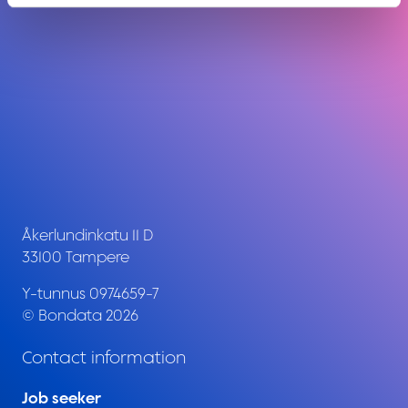
Åkerlundinkatu 11 D
33100 Tampere
Y-tunnus 0974659-7
© Bondata 2026
Contact information
Job seeker