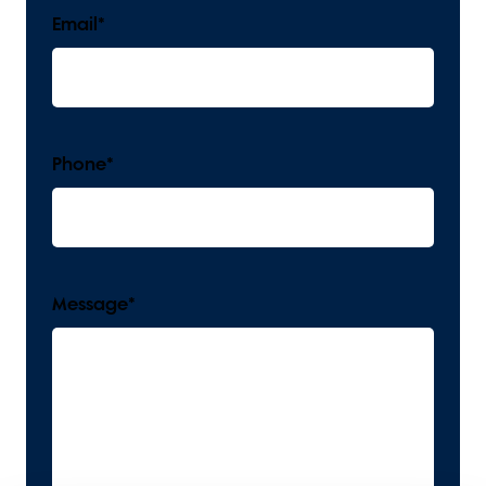
Email
*
Phone
*
Message
*