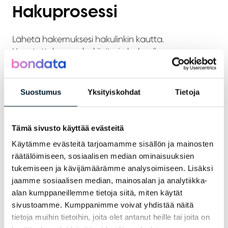
Hakuprosessi
Lähetä hakemuksesi hakulinkin kautta.
Haastattelemme hakijoita jo hakuaikana.
Lisätietoja
Suostumus
Yksityiskohdat
Tietoja
HR-Koordinaattori
Tämä sivusto käyttää evästeitä
Heidi Peltokangas
Käytämme evästeitä tarjoamamme sisällön ja mainosten
Bondata Ylivieska
räätälöimiseen, sosiaalisen median ominaisuuksien
heidi.peltokangas@bondata.fi
tukemiseen ja kävijämäärämme analysoimiseen. Lisäksi
jaamme sosiaalisen median, mainosalan ja analytiikka-
alan kumppaneillemme tietoja siitä, miten käytät
Palkka
sivustoamme. Kumppanimme voivat yhdistää näitä
tietoja muihin tietoihin, joita olet antanut heille tai joita on