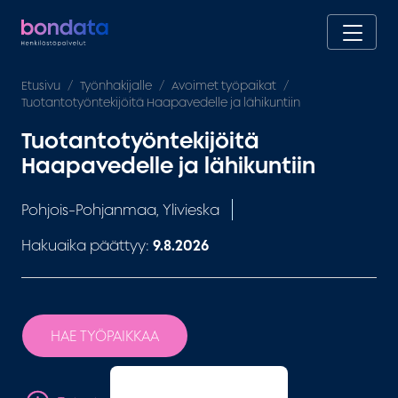
Etusivu
Työnhakijalle
Avoimet työpaikat
Tuotantotyöntekijöitä Haapavedelle ja lähikuntiin
Tuotantotyöntekijöitä
Haapavedelle ja lähikuntiin
Pohjois-Pohjanmaa, Ylivieska
Hakuaika päättyy:
9.8.2026
HAE TYÖPAIKKAA