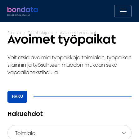
Etusivu
Työnhakijalle
Avoimet työpaikat
Avoimet työpaikat
Voit etsiä avoimia työpaikkoja toimialan, työpaikan
sijainnin ja työsuhteen muodon mukaan sekä
vapaalla tekstihaulla.
HAKU
Hakuehdot
Toimiala