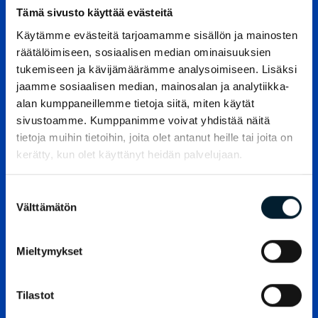
Tämä sivusto käyttää evästeitä
Käytämme evästeitä tarjoamamme sisällön ja mainosten
räätälöimiseen, sosiaalisen median ominaisuuksien
Työnhakijan työkalupakki
tukemiseen ja kävijämäärämme analysoimiseen. Lisäksi
jaamme sosiaalisen median, mainosalan ja analytiikka-
alan kumppaneillemme tietoja siitä, miten käytät
Työnhaku voi joskus askarruttaa, mutta ei hätää,
sivustoamme. Kumppanimme voivat yhdistää näitä
olemme täällä sinua varten! Kokosimme
tietoja muihin tietoihin, joita olet antanut heille tai joita on
työnhakuvinkit yhteen paikkaan, Työnhakijan
kerätty, kun olet käyttänyt heidän palvelujaan.
työkalupakkiin, josta löydät apuja kaikkeen
tarvitsemaasi.
Suostumuksen
Kaipaako CV:si tuunaamista tai puuttuuko se ehkä
Välttämätön
valinta
kokonaan? Entä mikä onkaan soveltuvuusarviointi?
Kurkkaa Työnhakijan työkalupakkiin ja autamme
Mieltymykset
sinut alkuun!
Tilastot