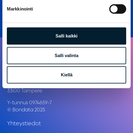
TUTUSTU
Markkinointi
Salli kaikki
Salli valinta
Kiellä
Åkerlundinkatu 11 D
33100 Tampere
Y-tunnus 0974659-7
© Bondata 2025
Yhteystiedot